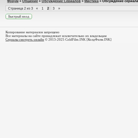
Форум
»
Общение
»
Обсуждение Сериалов
»
Мистика
»
Обсуждение сериала
Страница
2
из
3
«
1
2
3
»
Копирование материалов запрещено
Все материалы на сайте принадлежат исключительно их владельцам
Сериалы смотреть онлайн
© 2013-2025 ColdFilm.INK [КолдФилм.INK]