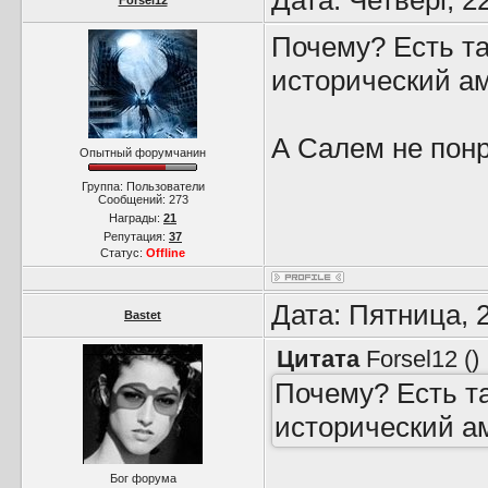
Дата: Четверг, 2
Forsel12
Почему? Есть та
исторический ам
А Салем не понр
Опытный форумчанин
Группа: Пользователи
Сообщений:
273
Награды:
21
Репутация:
37
Статус:
Offline
Дата: Пятница, 
Bastet
Цитата
Forsel12
(
)
Почему? Есть та
исторический а
Бог форума