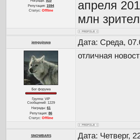
Награды:
910
апреля 201
Репутация:
1594
Статус:
Offline
млн зрител
Дата: Среда, 07
jemgujnaya
отличная новост
Бог форума
Группа: VIP
Сообщений:
1229
Награды:
61
Репутация:
86
Статус:
Offline
Дата: Четверг, 2
SNOWBARS