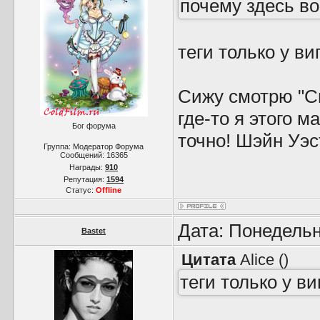
почему здесь во
теги только у ви
Сижу смотрю "Сп
где-то я этого м
Бог форума
точно! Шэйн Уэс
Группа: Модератор Форума
Сообщений:
16365
Награды:
910
Репутация:
1594
Статус:
Offline
Дата: Понедельн
Bastet
Цитата
Alice
(
)
теги только у в