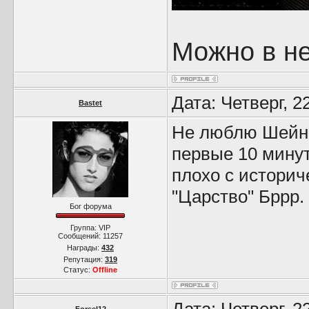
Можно в не
Дата: Четверг, 2
Bastet
Не люблю Шейна 
первые 10 минут
плохо с историч
"Царство" Бррр.
Бог форума
Группа: VIP
Сообщений:
11257
Награды:
432
Репутация:
319
Статус:
Offline