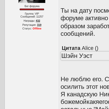
Бог форума
Ты на дату посм
Группа: VIP
форуме активн
Сообщений:
11257
Награды:
432
образом заработ
Репутация:
319
Статус:
Offline
сообщений.
Цитата
Alice
(
)
Шэйн Уэст
Не люблю его. С
осилить этот но
Я канадскую Ник
божемойкакяего