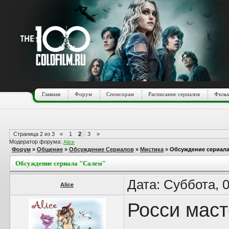
Главная
Форум
Спонсорам
Расписание сериалов
Фильм
Страница
2
из
3
«
1
2
3
»
Модератор форума:
Alice
Форум
»
Общение
»
Обсуждение Сериалов
»
Мистика
»
Обсуждение сериала
Обсуждение сериала "Салем"
Дата: Суббота, 
Alice
Росси мас