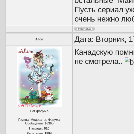
остальные "Майк
Пусть сериал уж
очень нежно лю
Дата: Вторник, 
Alice
Канадскую помн
не смотрела..
Бог форума
Группа: Модератор Форума
Сообщений:
16365
Награды:
910
Репутация:
1594