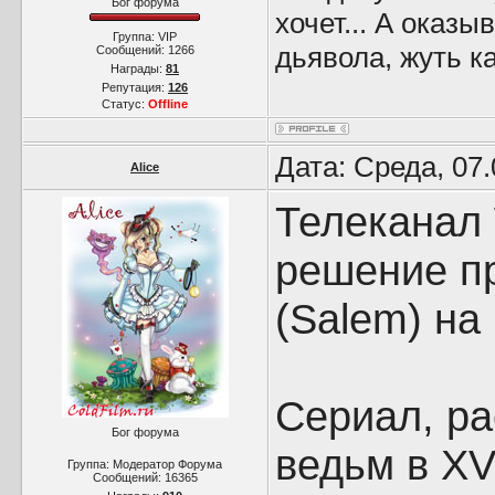
Бог форума
хочет... А оказы
Группа: VIP
дьявола, жуть ка
Сообщений:
1266
Награды:
81
Репутация:
126
Статус:
Offline
Дата: Среда, 07
Alice
Телеканал
решение п
(Salem) на
Сериал, р
Бог форума
ведьм в XV
Группа: Модератор Форума
Сообщений:
16365