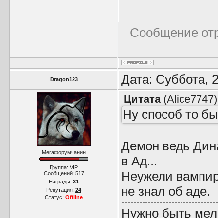
Сообщение от
Дата: Суббота, 
Dragon123
Цитата
(
Alice7747
)
Ну способ то б
Демон ведь Дина
Мегафорумчанин
в Ад...
Группа: VIP
Неужели вампир
Сообщений:
517
Награды:
31
не знал об аде.
Репутация:
24
Статус:
Offline
Нужно быть мел