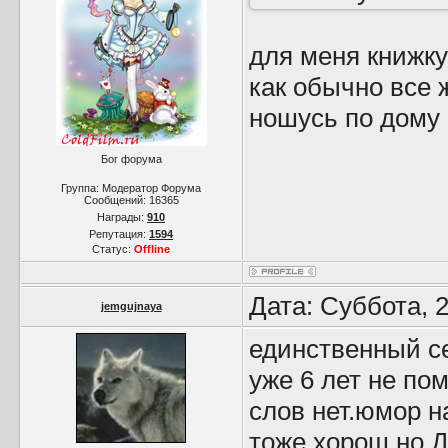
для меня книжку
как обычно все 
ношусь по дому -
Бог форума
Группа: Модератор Форума
Сообщений:
16365
Награды:
910
Репутация:
1594
Статус:
Offline
Дата: Суббота, 
jemgujnaya
единственный с
уже 6 лет не по
слов нет.юмор н
тоже хорош но Д