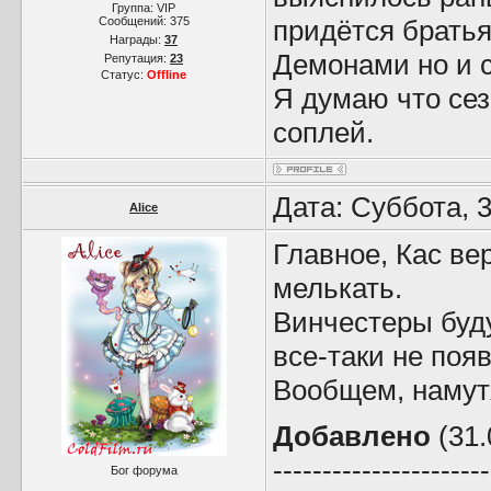
Группа: VIP
Сообщений:
375
придётся братья
Награды:
37
Демонами но и с
Репутация:
23
Статус:
Offline
Я думаю что сез
соплей.
Дата: Суббота, 
Alice
Главное, Кас вер
мелькать.
Винчестеры буду
все-таки не поя
Вообщем, намутя
Добавлено
(31.
----------------------
Бог форума