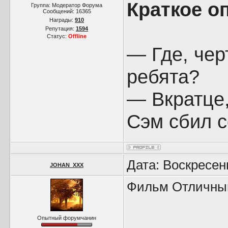
Краткое оп
Группа: Модератор Форума
Сообщений:
16365
Награды:
910
Репутация:
1594
Статус:
Offline
— Где, чер
ребята?
— Вкратце,
Сэм сбил с
Дата: Воскресен
JOHAN_XXX
Фильм Отличный!
Опытный форумчанин