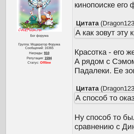
кинопоиске его 
Цитата
(
Dragon12
А как зовут эту
Бог форума
Группа: Модератор Форума
Сообщений:
16365
Красотка - его ж
Награды:
910
Репутация:
1594
А рядом с Сэмо
Статус:
Offline
Падалеки. Ее зо
Цитата
(
Dragon12
А способ то ока
Ну способ то бы
сравнению с Дин