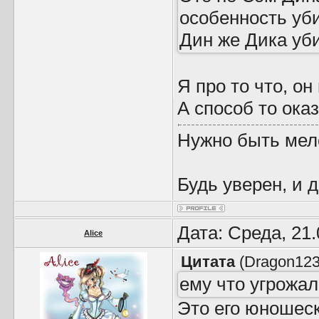
особенность уб
Дин же Дика уб
Я про то что, он
А способ то ока
Нужно быть мел
Будь уверен, и 
Дата: Среда, 21
Alice
Цитата
(
Dragon12
ему что угрожа
Это его юношеск