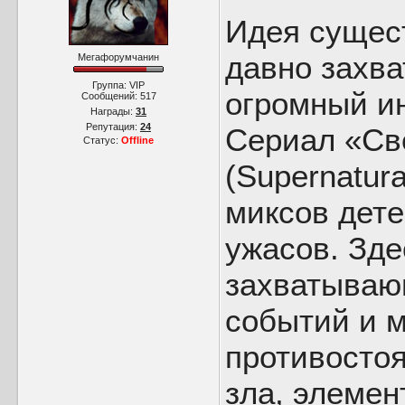
Идея сущес
давно захв
Мегафорумчанин
Группа: VIP
огромный ин
Сообщений:
517
Награды:
31
Репутация:
24
Сериал «Св
Статус:
Offline
(Supernatur
миксов дете
ужасов. Зде
захватываю
событий и м
противосто
зла, элемен