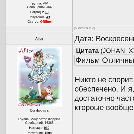
Группа: VIP
Сообщений:
406
Награды:
19
Репутация:
43
Статус:
Offline
Дата: Воскресен
Alice
Цитата
(
JOHAN_X
Фильм Отличный
Никто не спорит
обеспечено. И я
достаточно част
ктороые вообще 
Бог форума
Группа: Модератор Форума
Сообщений:
16365
Награды:
910
Репутация:
1594