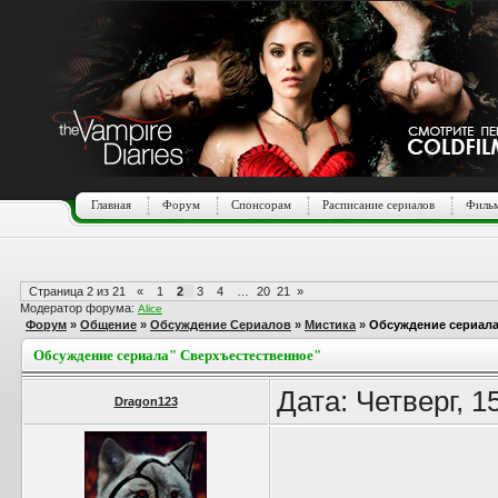
Главная
Форум
Спонсорам
Расписание сериалов
Фильм
Страница
2
из
21
«
1
2
3
4
…
20
21
»
Модератор форума:
Alice
Форум
»
Общение
»
Обсуждение Сериалов
»
Мистика
»
Обсуждение сериала
Обсуждение сериала" Сверхъестественное"
Дата: Четверг, 1
Dragon123