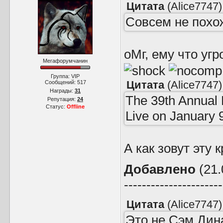
Цитата
(
Alice7747
)
Совсем не похож
оМг, ему что уг
Мегафорумчанин
Группа: VIP
Цитата
(
Alice7747
)
Сообщений:
517
Награды:
31
The 39th Annual 
Репутация:
24
Статус:
Offline
Live on January 9
А как зовут эту
Добавлено
(21.
----------------------
Цитата
(
Alice7747
)
Это не Сэм Дин