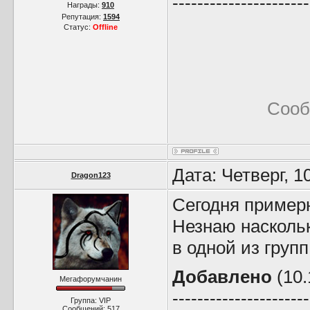
----------------------
Награды:
910
Репутация:
1594
Статус:
Offline
Сооб
Дата: Четверг, 1
Dragon123
Сегодня примерн
Незнаю насколь
в одной из групп
Добавлено
(10.
Мегафорумчанин
----------------------
Группа: VIP
Сообщений:
517