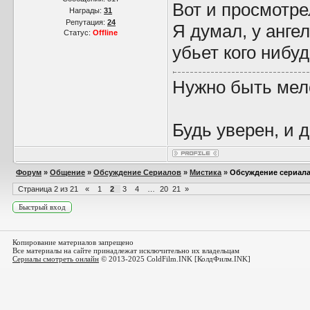
Вот и просмотре
Награды:
31
Репутация:
24
Я думал, у ангел
Статус:
Offline
убьет кого нибуд
Нужно быть мел
Будь уверен, и 
Форум
»
Общение
»
Обсуждение Сериалов
»
Мистика
»
Обсуждение сериала
Страница
2
из
21
«
1
2
3
4
…
20
21
»
Копирование материалов запрещено
Все материалы на сайте принадлежат исключительно их владельцам
Сериалы смотреть онлайн
© 2013-2025 ColdFilm.INK [КолдФилм.INK]