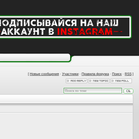
[
Новые сообщения
·
Участники
·
Правила форума
·
Поиск
·
RSS
]