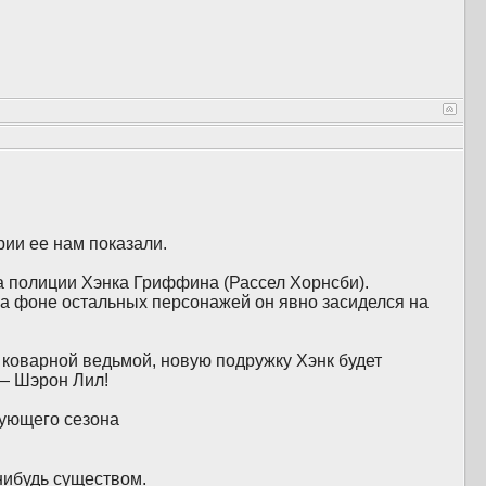
ии ее нам показали.
 полиции Хэнка Гриффина (Рассел Хорнсби).
а фоне остальных персонажей он явно засиделся на
 коварной ведьмой, новую подружку Хэнк будет
 — Шэрон Лил!
дующего сезона
нибудь существом.