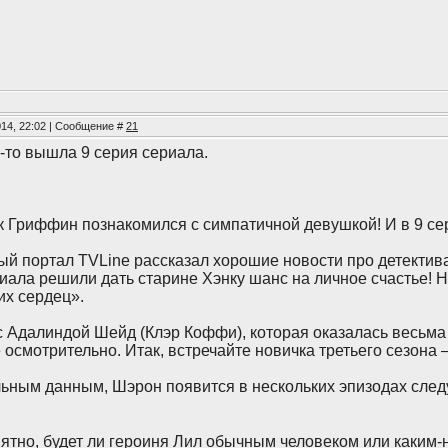
014, 22:02 | Сообщение #
21
-то вышла 9 серия сериала.
к Гриффин познакомился с симпатичной девушкой! И в 9 сер
 портал TVLine рассказал хорошие новости про детектива
ала решили дать старине Хэнку шанс на личное счастье! Н
их сердец».
с Адалиндой Шейд (Клэр Коффи), которая оказалась весьма
 осмотрительно. Итак, встречайте новичка третьего сезона
ьным данным, Шэрон появится в нескольких эпизодах сле
ятно, будет ли героиня Лил обычным человеком или каким-