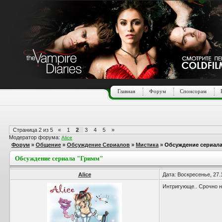
Главная
Форум
Спонсорам
Страница
2
из
5
«
1
2
3
4
5
»
Модератор форума:
Alice
Форум
»
Общение
»
Обсуждение Сериалов
»
Мистика
»
Обсуждение сериала
Обсуждение сериала "Гримм"
Alice
Дата: Воскресенье, 27.
Интригующе.. Срочно на