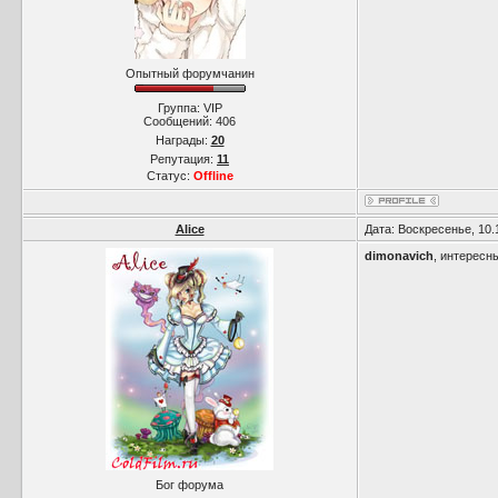
Опытный форумчанин
Группа: VIP
Сообщений:
406
Награды:
20
Репутация:
11
Статус:
Offline
Alice
Дата: Воскресенье, 10.
dimonavich
, интересн
Бог форума