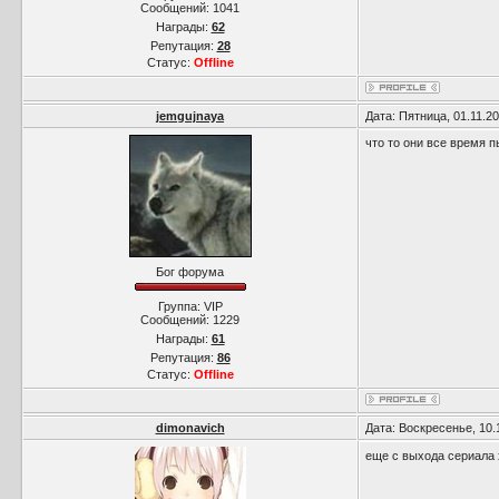
Сообщений:
1041
Награды:
62
Репутация:
28
Статус:
Offline
jemgujnaya
Дата: Пятница, 01.11.2
что то они все время п
Бог форума
Группа: VIP
Сообщений:
1229
Награды:
61
Репутация:
86
Статус:
Offline
dimonavich
Дата: Воскресенье, 10.
еще с выхода сериала 