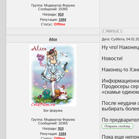
Группа: Модератор Форума
Сообщений:
16365
Награды:
910
Репутация:
1594
Статус:
Offline
Alice
Дата: Суббота, 04.01.2
Ну что! Наконец
Новости!
Наконец-то Хэн
Информационный
Продюсеры сери
«скамье одинок
После неудачи 
выбирать более
Бог форума
По предварител
Группа: Модератор Форума
Сообщений:
16365
Награды:
910
Репутация:
1594
Пока еще непон
Статус:
Offline