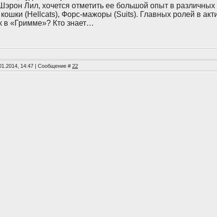
Шэрон Лил, хочется отметить ее большой опыт в различных 
ие кошки (Hellcats), Форс-мажоры (Suits). Главных ролей в ак
к в «Гримме»? Кто знает…
01.2014, 14:47 | Сообщение #
22