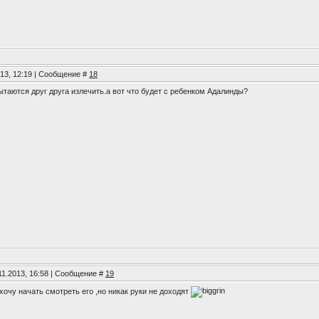
013, 12:19 | Сообщение #
18
ытаются друг друга излечить.а вот что будет с ребенком Адалинды?
11.2013, 16:58 | Сообщение #
19
хочу начать смотреть его ,но никак руки не доходят