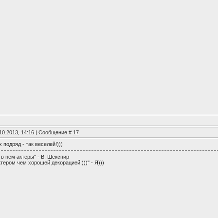
10.2013, 14:16 | Сообщение #
17
 подряд - так веселей!)))
 в нем актеры" - В. Шекспир
тером чем хорошей декорацией!)))" - Я)))