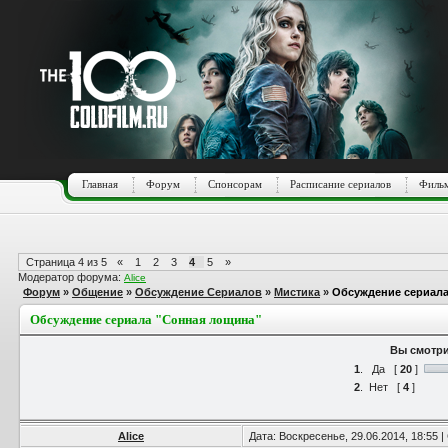
Главная
Форум
Спонсорам
Расписание сериалов
Фильм
Страница
4
из
5
«
1
2
3
4
5
»
Модератор форума:
Alice
Форум
»
Общение
»
Обсуждение Сериалов
»
Мистика
»
Обсуждение сериала
Обсуждение сериала "Сонная лощина"
Вы смотри
1
.
Да
[
20
]
2
.
Нет
[
4
]
Alice
Дата: Воскресенье, 29.06.2014, 18:55