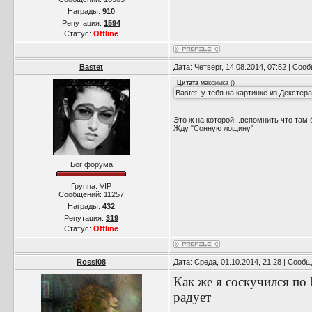
Награды:
910
Репутация:
1594
Статус:
Offline
Bastet
Дата: Четверг, 14.08.2014, 07:52 | Со
Цитата
максимка
(
)
Bastet, у тебя на картинке из Декстер
Это ж на которой...вспомнить что там 
Жду "Сонную лощину"
Бог форума
Группа: VIP
Сообщений:
11257
Награды:
432
Репутация:
319
Статус:
Offline
Rossi08
Дата: Среда, 01.10.2014, 21:28 | Сооб
Как же я соскучился по
радует