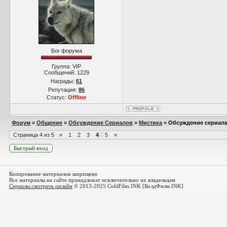
Бог форума
Группа: VIP
Сообщений:
1229
Награды:
61
Репутация:
86
Статус:
Offline
Форум
»
Общение
»
Обсуждение Сериалов
»
Мистика
»
Обсуждение сериала
Страница
4
из
5
«
1
2
3
4
5
»
Копирование материалов запрещено
Все материалы на сайте принадлежат исключительно их владельцам
Сериалы смотреть онлайн
© 2013-2025 ColdFilm.INK [КолдФилм.INK]