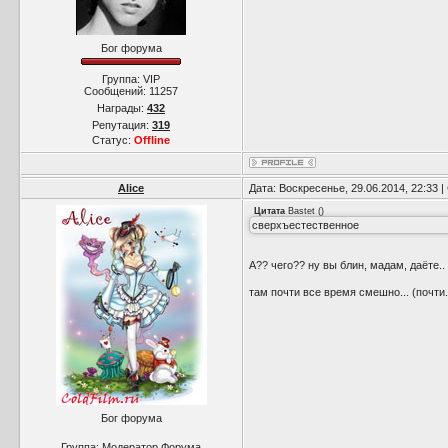
Бог форума
Группа: VIP
Сообщений:
11257
Награды:
432
Репутация:
319
Статус:
Offline
Alice
Дата: Воскресенье, 29.06.2014, 22:33
Цитата
Bastet
(
)
сверхъестественное
А?? чего?? ну вы блин, мадам, даёте..
там почти все время смешно... (почти.
Бог форума
Группа: Модератор Форума