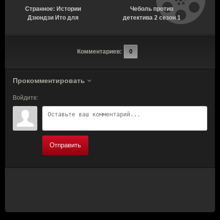
Странное: Истории
Чеболь против
Н
Дзюндзи Ито для
детектива 2 сезон 1
бессонных ночей 1
серия [Смотреть
сезон 6 серия [Смотреть
Онлайн]
Онлайн]
Комментариев:
0
Прокомментировать
Войдите:
Отправить