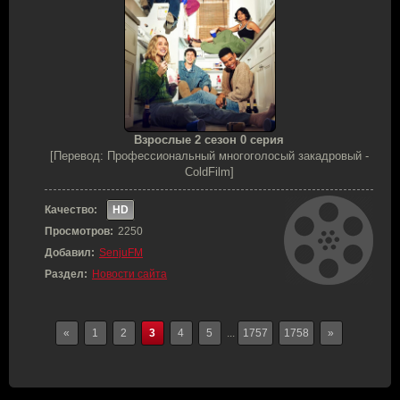
Взрослые 2 сезон 0 серия
[Перевод: Профессиональный многоголосый закадровый -
ColdFilm]
Качество:
HD
Просмотров:
2250
Добавил:
SenjuFM
Раздел:
Новости сайта
«
1
2
3
4
5
...
1757
1758
»