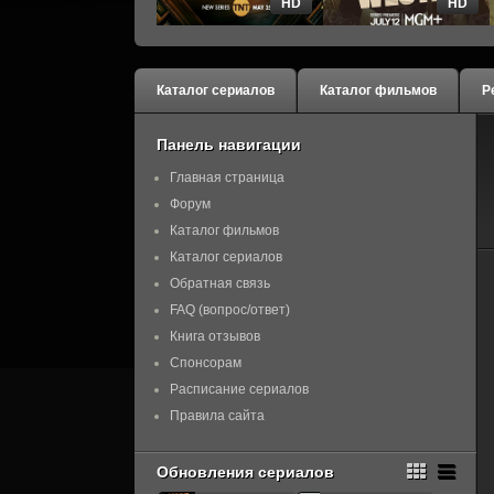
HD
HD
Каталог сериалов
Каталог фильмов
Р
Панель навигации
Главная страница
Форум
Каталог фильмов
Каталог сериалов
Обратная связь
FAQ (вопрос/ответ)
Книга отзывов
Спонсорам
Расписание сериалов
Правила сайта
Обновления сериалов