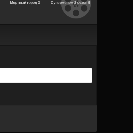
Мертвый город 3
Суперменом 3 сезон 9
детектива 2 сезон 
сезон 3 серия
серия [Смотреть
серия [Смотреть
[Смотреть Онлайн]
Онлайн]
Онлайн]