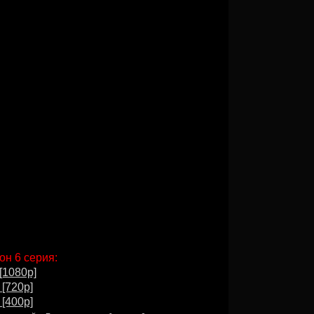
он 6 серия:
[1080p]
 [720p]
 [400p]