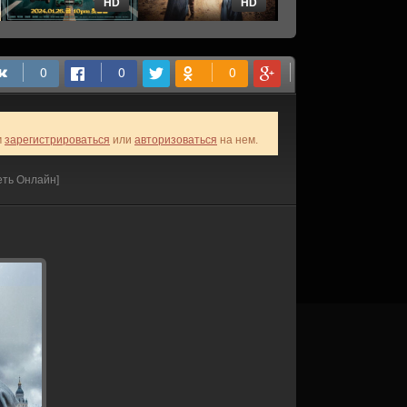
HD
HD
HD
м
зарегистрироваться
или
авторизоваться
на нем.
еть Онлайн]