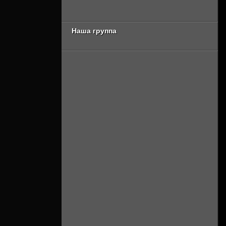
[Смотреть Онлайн]
сезон 3 серия
[Смотреть Онлайн]
Наша группа