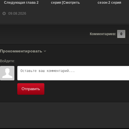
Следующая глава 2
серия [Смотреть
сезон 2 серия
сезон 4 серия
Онлайн]
[Смотреть Онлайн]
[Смотреть Онлайн]
09.08.2026
Комментариев:
0
Прокомментировать
Войдите:
Отправить