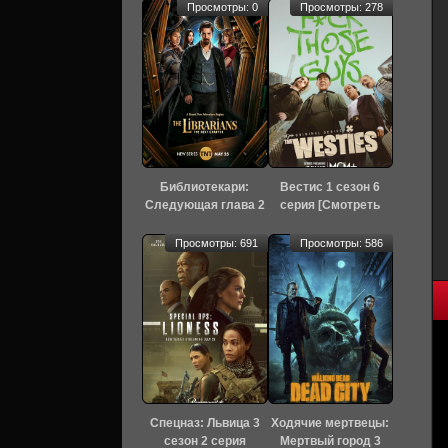
Просмотры: 0
Просмотры: 278
Библиотекари:
Вестис 1 сезон 6
Следующая глава 2
серия [Смотреть
сезон 4 серия
Онлайн]
[Смотреть Онлайн]
Просмотры: 691
Просмотры: 586
Спецназ: Львица 3
Ходячие мертвецы:
сезон 2 серия
Мертвый город 3