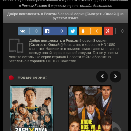
сезон 8 серия смотреть онлайн в хорошем качестве
,
Добро пожаловать
в Рексэм 5 сезон 8 серия смотреть онлайн бесплатно
Добро пожаловать в Рексэм 5 сезон 8 серия [Смотреть Онлайн] на
русском языке
Добро пожаловать в Рексэм 5 сезон 8 серия
[Смотреть Онлайн]
бесплатно в хорошем HD 1080
качестве. Напишите в комментариях ваше мнение по
поводу новой серии и нашей озвучки. Так же у нас вы
можете остальные серии сериала Новости сайта абсолютно
бесплатно в хорошем HD 1080 качестве.
Новые серии: