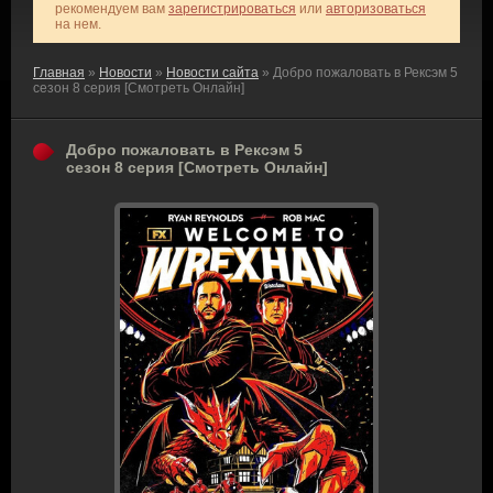
рекомендуем вам
зарегистрироваться
или
авторизоваться
на нем.
Главная
»
Новости
»
Новости сайта
» Добро пожаловать в Рексэм 5
сезон 8 серия [Смотреть Онлайн]
Добро пожаловать в Рексэм 5
сезон 8 серия [Смотреть Онлайн]