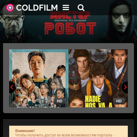
HD
HD
Внимание!
Чтобы получить доступ ко всем возможностям портала -