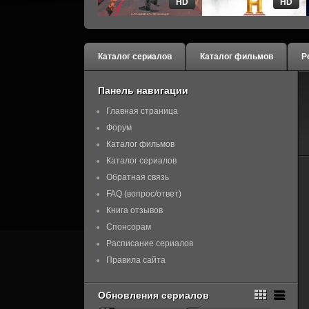
HD
HD
Каталог сериалов
Каталог фильмов
Р
Панель навигации
Главная страница
Форум
Каталог фильмов
Каталог сериалов
Обратная связь
FAQ (вопрос/ответ)
Книга отзывов
Спонсорам
Расписание сериалов
Правила сайта
Обновления сериалов