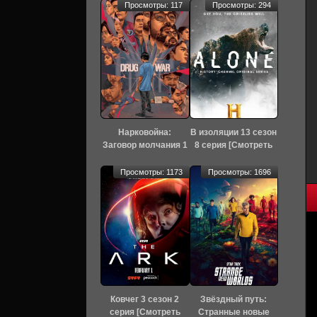
Просмотры: 117
Просмотры: 294
Нарковойна:
В изоляции 13 сезон
Заговор молчания 1
8 серия [Смотреть
сезон 2 серия
Онлайн]
[Смотреть Онлайн]
Просмотры: 1173
Просмотры: 1696
Ковчег 3 сезон 2
Звёздный путь:
серия [Смотреть
Странные новые