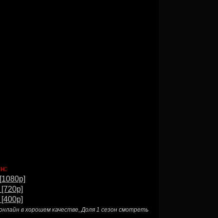
н:
[1080p]
 [720p]
 [400p]
онлайн в хорошем качестве
,
Доля 1 сезон смотреть