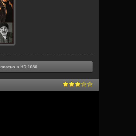
платно в HD 1080