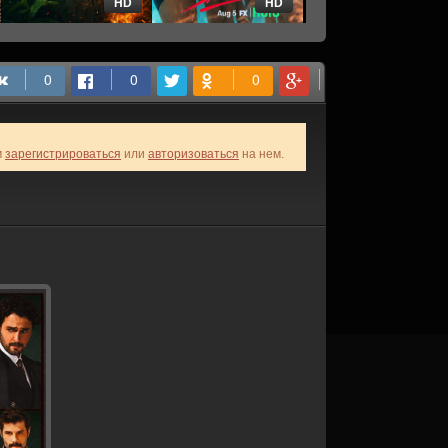
HD
HD
HD
м
зарегистрироваться
или
авторизоваться
на нем.