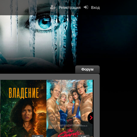
Регистрация
Вход
Форум