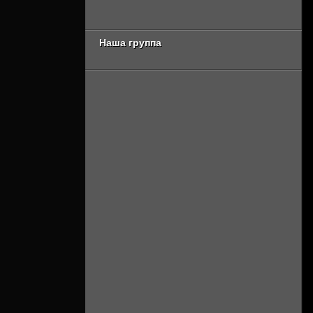
Онлайн]
миры 4 сезон 3
серия [Смотреть
Онлайн]
Наша группа