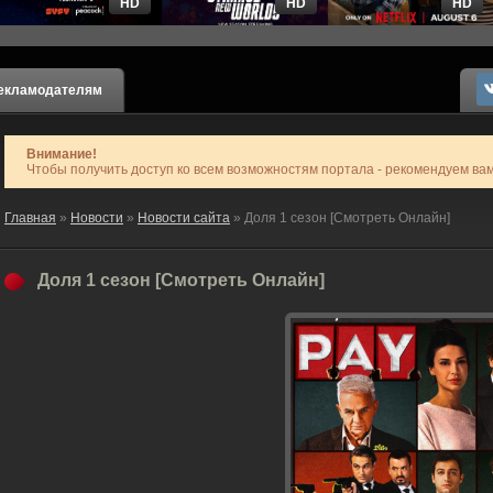
HD
HD
HD
екламодателям
Внимание!
Чтобы получить доступ ко всем возможностям портала - рекомендуем ва
Главная
»
Новости
»
Новости сайта
» Доля 1 сезон [Смотреть Онлайн]
Доля 1 сезон [Смотреть Онлайн]