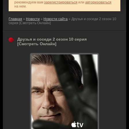
рекомендуем вам
зарегистрироваться
или
авторизоваться
на нем.
Главная
»
Новости
»
Новости сайта
» Друзья и соседи 2 сезон 10
серия [Смотреть Онлайн]
Друзья и соседи 2 сезон 10 серия
[Смотреть Онлайн]