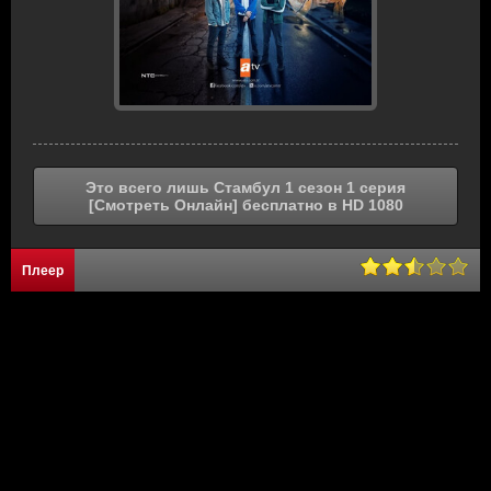
Это всего лишь Стамбул 1 сезон 1 серия
[Смотреть Онлайн] бесплатно в HD 1080
Плеер