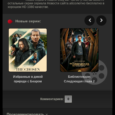
остальные серии сериала Новости сайта абсолютно бесплатно в
хорошем HD 1080 качестве.
Новые серии:
Избранные в дикой
Библиотекари:
В
природе с Беаром
Следующая глава 2
Гриллсом 1 сезон
сезон 4 серия [Смотреть
[Смотреть Онлайн]
Онлайн]
Комментариев:
0
Прокомментировать