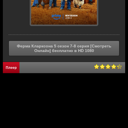
Ферма Кларксона 5 сезон 7-8 серия [Смотреть
Онлайн] бесплатно в HD 1080
Плеер