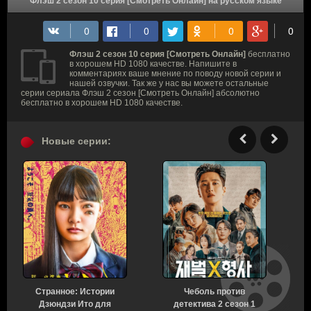
Флэш 2 сезон 10 серия [Смотреть Онлайн] на русском языке
Флэш 2 сезон 10 серия [Смотреть Онлайн]
бесплатно
в хорошем HD 1080 качестве. Напишите в
комментариях ваше мнение по поводу новой серии и
нашей озвучки. Так же у нас вы можете остальные
серии сериала Флэш 2 сезон [Смотреть Онлайн] абсолютно
бесплатно в хорошем HD 1080 качестве.
Новые серии:
Странное: Истории
Чеболь против
Н
Дзюндзи Ито для
детектива 2 сезон 1