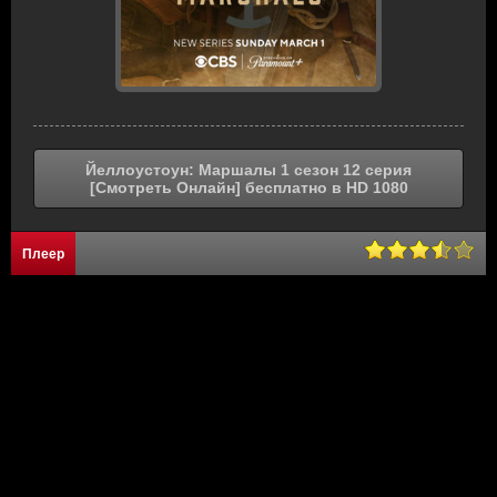
Йеллоустоун: Маршалы 1 сезон 12 серия
[Смотреть Онлайн] бесплатно в HD 1080
Плеер