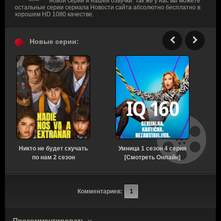
новой серии и нашей озвучки. Так же у нас вы можете
остальные серии сериала Новости сайта абсолютно бесплатно в
хорошем HD 1080 качестве.
Новые серии:
Никто не будет скучать
Умница 1 сезон 4 серия
Р
по нам 2 сезон
[Смотреть Онлайн]
[Смотреть Онлайн]
Комментариев:
1
Прокомментировать