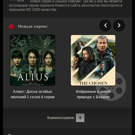
новой серии и нашей озвучки. Так же у нас вы можете
остальные серии сериала Новости сайта абсолютно бесплатно в
хорошем HD 1080 качестве.
Новые серии:
Алиус: Досье особых
Избранные в дикой
явлений 1 сезон 4 серия
природе с Беаром
[Смотреть Онлайн]
Гриллсом 1 сезон
с
[Смотреть Онлайн]
Комментариев:
0