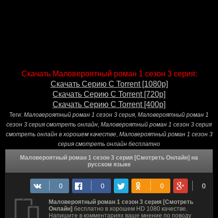
Скачать Маловероятный роман 1 сезон 3 серия:
Скачать Серию С Torrent [1080p]
Скачать Серию С Torrent [720p]
Скачать Серию С Torrent [400p]
Теги:
Маловероятный роман 1 сезон 3 серия
,
Маловероятный роман 1
сезон 3 серия смотреть онлайн
,
Маловероятный роман 1 сезон 3 серия
смотреть онлайн в хорошем качестве
,
Маловероятный роман 1 сезон 3
серия смотреть онлайн бесплатно
Маловероятный роман 1 сезон 3 серия [Смотреть Онлайн] на
русском языке
Маловероятный роман 1 сезон 3 серия [Смотреть
Онлайн]
бесплатно в хорошем HD 1080 качестве.
Напишите в комментариях ваше мнение по поводу