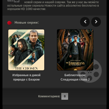
новой серии и нашей озвучки. Так же у нас вы можете
остальные серии сериала Новости сайта абсолютно бесплатно в
хорошем HD 1080 качестве.
Новые серии:
Избранные в дикой
Библиотекари:
В
природе с Беаром
Следующая глава 2
Гриллсом 1 сезон
сезон 4 серия [Смотреть
[Смотреть Онлайн]
Онлайн]
Комментариев:
0