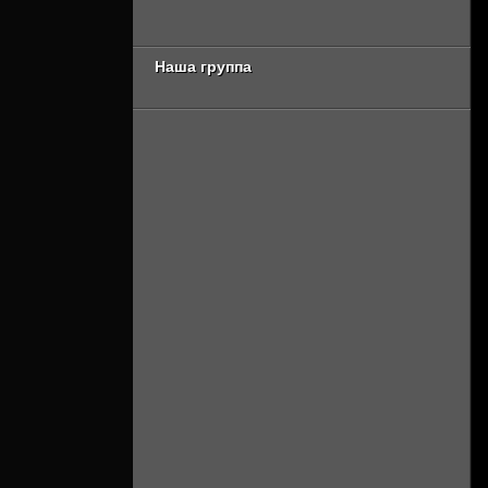
Онлайн]
миры 4 сезон 3
серия [Смотреть
Онлайн]
Наша группа