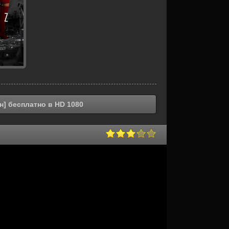
н] бесплатно в HD 1080