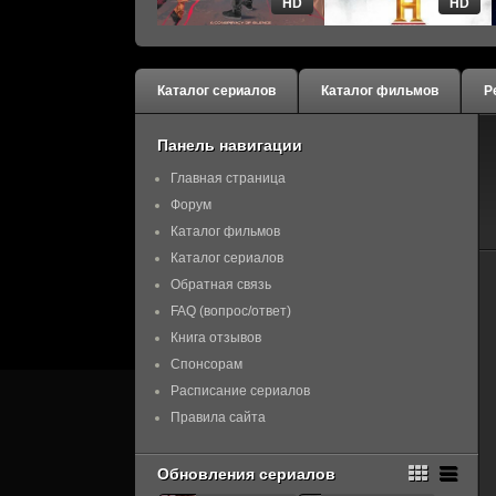
HD
HD
Каталог сериалов
Каталог фильмов
Р
Панель навигации
Главная страница
Форум
Каталог фильмов
Каталог сериалов
Обратная связь
FAQ (вопрос/ответ)
Книга отзывов
Спонсорам
Расписание сериалов
Правила сайта
Обновления сериалов