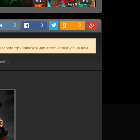
HD
HD
HD
м
зарегистрироваться
или
авторизоваться
на нем.
лайн]