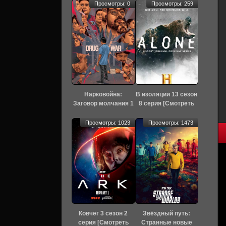
Просмотры: 0
Просмотры: 259
Нарковойна:
В изоляции 13 сезон
Заговор молчания 1
8 серия [Смотреть
сезон 2 серия
Онлайн]
[Смотреть Онлайн]
Просмотры: 1023
Просмотры: 1473
Ковчег 3 сезон 2
Звёздный путь:
серия [Смотреть
Странные новые