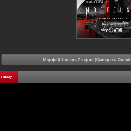
Морфей 1 сезон 7 серия [Смотреть Онлай
Плеер