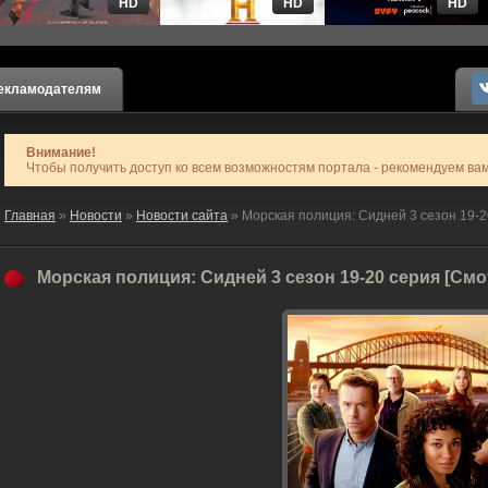
HD
HD
HD
екламодателям
Внимание!
Чтобы получить доступ ко всем возможностям портала - рекомендуем ва
Главная
»
Новости
»
Новости сайта
» Морская полиция: Сидней 3 сезон 19-2
Морская полиция: Сидней 3 сезон 19-20 серия [См