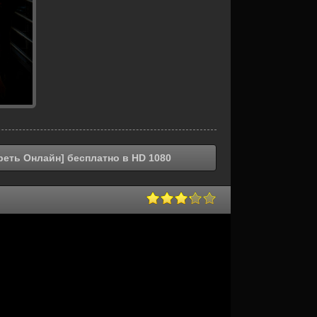
реть Онлайн] бесплатно в HD 1080