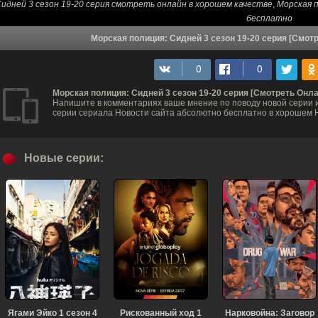
идней 3 сезон 19-20 серия смотреть онлайн в хорошем качестве
,
Морская п
бесплатно
Морская полиция: Сидней 3 сезон 19-20 серия [Смот
Морская полиция: Сидней 3 сезон 19-20 серия [Смотреть Онла
Напишите в комментариях ваше мнение по поводу новой серии и
серии сериала Новости сайта абсолютно бесплатно в хорошем H
Новые серии:
Ягами Эйко 1 сезон 4
Рискованный ход 1
Нарковойна: Заговор