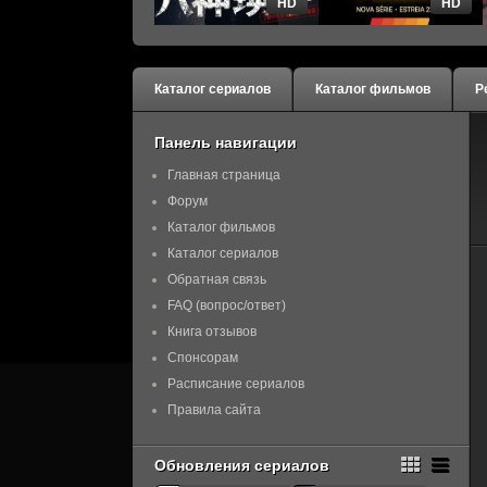
HD
HD
Каталог сериалов
Каталог фильмов
Р
Панель навигации
Главная страница
Форум
Каталог фильмов
Каталог сериалов
Обратная связь
FAQ (вопрос/ответ)
Книга отзывов
Спонсорам
Расписание сериалов
Правила сайта
Обновления сериалов