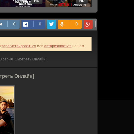
HD
HD
HD
м
зарегистрироваться
или
авторизоваться
на нем.
0 серия [Смотреть Онлайн]
отреть Онлайн]