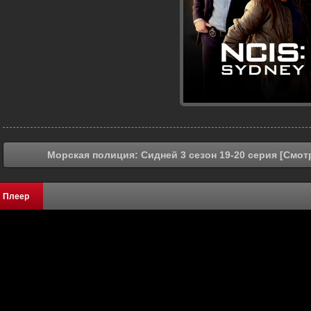
Морская полиция: Сидней 3 сезон 19-20 серия [Смот
Плеер