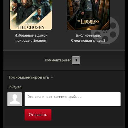
Избранные в дикой
Библиотекари:
В
природе с Беаром
Следующая глава 2
Гриллсом 1 сезон
сезон 4 серия [Смотреть
[Смотреть Онлайн]
Онлайн]
Комментариев:
3
Прокомментировать
Войдите:
Отправить