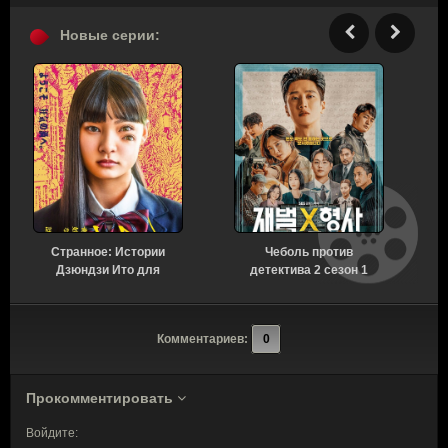
Новые серии:
Странное: Истории
Чеболь против
Н
Дзюндзи Ито для
детектива 2 сезон 1
бессонных ночей 1
серия [Смотреть
сезон 6 серия [Смотреть
Онлайн]
Онлайн]
Комментариев:
0
Прокомментировать
Войдите: