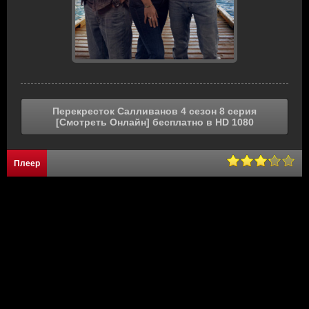
Перекресток Салливанов 4 сезон 8 серия
[Смотреть Онлайн] бесплатно в HD 1080
Плеер