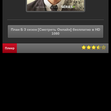
План Б 3 сезон [Смотреть Онлайн] бесплатно в HD
1080
Плеер