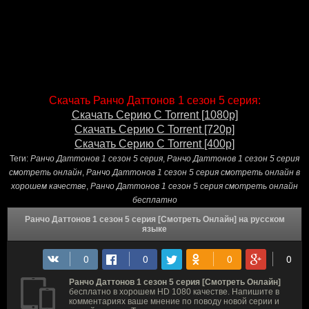
Скачать Ранчо Даттонов 1 сезон 5 серия:
Скачать Серию С Torrent [1080p]
Скачать Серию С Torrent [720p]
Скачать Серию С Torrent [400p]
Теги:
Ранчо Даттонов 1 сезон 5 серия
,
Ранчо Даттонов 1 сезон 5 серия
смотреть онлайн
,
Ранчо Даттонов 1 сезон 5 серия смотреть онлайн в
хорошем качестве
,
Ранчо Даттонов 1 сезон 5 серия смотреть онлайн
бесплатно
Ранчо Даттонов 1 сезон 5 серия [Смотреть Онлайн] на русском
языке
Ранчо Даттонов 1 сезон 5 серия [Смотреть Онлайн]
бесплатно в хорошем HD 1080 качестве. Напишите в
комментариях ваше мнение по поводу новой серии и