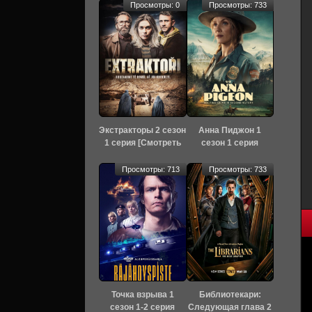
Просмотры: 0
Просмотры: 733
Экстракторы 2 сезон
Анна Пиджон 1
1 серия [Смотреть
сезон 1 серия
Онлайн]
[Смотреть Онлайн]
Просмотры: 713
Просмотры: 733
Точка взрыва 1
Библиотекари:
сезон 1-2 серия
Следующая глава 2