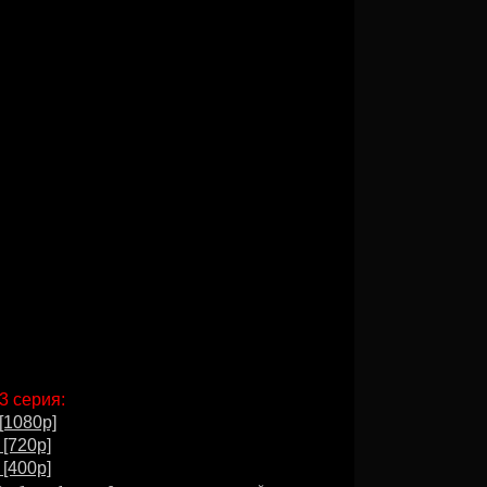
3 серия:
[1080p]
 [720p]
 [400p]