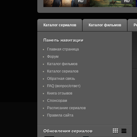
HD
HD
Каталог сериалов
Каталог фильмов
Р
Панель навигации
Главная страница
Форум
Каталог фильмов
Каталог сериалов
Обратная связь
FAQ (вопрос/ответ)
Книга отзывов
Спонсорам
Расписание сериалов
Правила сайта
Обновления сериалов