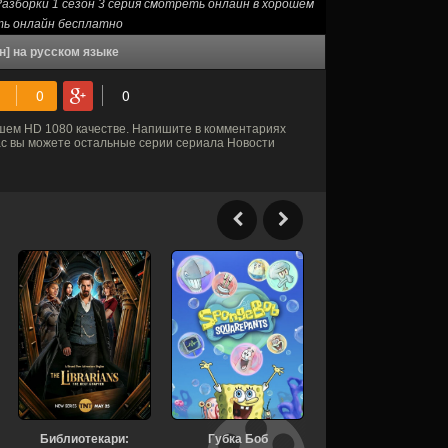
азборки 1 сезон 3 серия смотреть онлайн в хорошем
ть онлайн бесплатно
н] на русском языке
шем HD 1080 качестве. Напишите в комментариях
нас вы можете остальные серии сериала Новости
Библиотекари:
Губка Боб
Жизнь, Ларри и