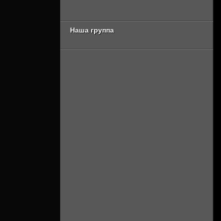
[Смотреть Онлайн]
сезон 3 серия
[Смотреть Онлайн]
Наша группа