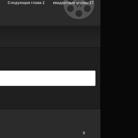
Следующая глава 2
квадратные штаны 17
стремление к
сезон 3 серия
сезон 8 серия
несчастью: Почти
[Смотреть Онлайн]
[Смотреть Онлайн]
история Америки 1
сезон 7 серия
[Смотреть Онлайн]
0