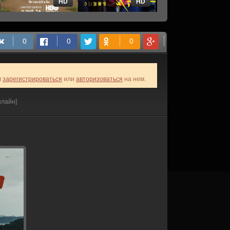
HD
HD
HD
м
зарегистрироваться
или
авторизоваться
на нем.
нлайн]