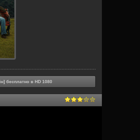
н] бесплатно в HD 1080