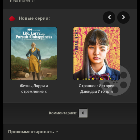
1080 качестве.
Новые серии:
Жизнь, Ларри и
Странное: Истории
стремление к
Дзюндзи Ито для
несчастью: Почти
бессонных ночей 1
история Америки 1 сезон
сезон 6 серия [Смотреть
7 серия [Смотреть
Онлайн]
Комментариев:
0
Онлайн]
Прокомментировать