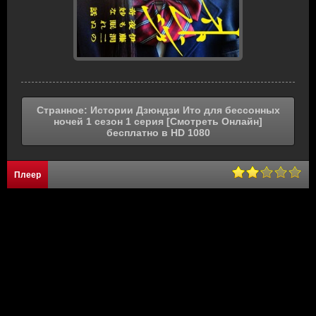
Странное: Истории Дзюндзи Ито для бессонных
ночей 1 сезон 1 серия [Смотреть Онлайн]
бесплатно в HD 1080
Плеер