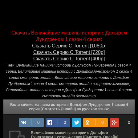
Скачать Величайшие машины истории с Дольфом
Лундгреном 1 сезон 4 серия:
Скачать Серию С Torrent [1080p]
Скачать Серию С Torrent [720p]
Скачать Серию С Torrent [400p]
Теги:
Величайшие машины истории с Дольфом Лундгреном 1 сезон 4
серия
,
Величайшие машины истории с Дольфом Лундгреном 1 сезон 4
серия смотреть онлайн
,
Величайшие машины истории с Дольфом
Лундгреном 1 сезон 4 серия смотреть онлайн в хорошем качестве
,
Величайшие машины истории с Дольфом Лундгреном 1 сезон 4 серия
смотреть онлайн бесплатно
Величайшие машины истории с Дольфом Лундгреном 1 сезон 4
серия [Смотреть Онлайн] на русском языке
Величайшие машины истории с Дольфом
Лундгреном 1 сезон 4 серия [Смотреть Онлайн]