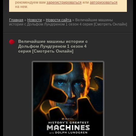
рекомендуем вам
зарегистрироваться
или
авторизоваться
на нем.
Главная
»
Новости
»
Новости сайта
» Величайшие машины
истории с Дольфом Лундгреном 1 сезон 4 серия [Смотреть Онлайн]
Величайшие машины истории с
Дольфом Лундгреном 1 сезон 4
серия [Смотреть Онлайн]