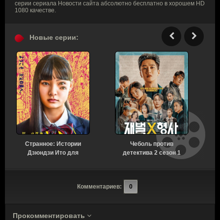
серии сериала Новости сайта абсолютно бесплатно в хорошем HD
1080 качестве.
Новые серии:
Странное: Истории
Чеболь против
Н
Дзюндзи Ито для
детектива 2 сезон 1
бессонных ночей 1
серия [Смотреть
сезон 6 серия [Смотреть
Онлайн]
Онлайн]
Комментариев:
0
Прокомментировать