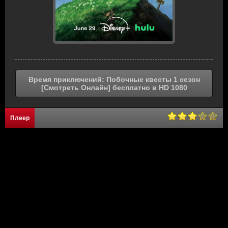
Время приключений: Побочные квесты 1 сезон
[Смотреть Онлайн] бесплатно в HD 1080
Плеер