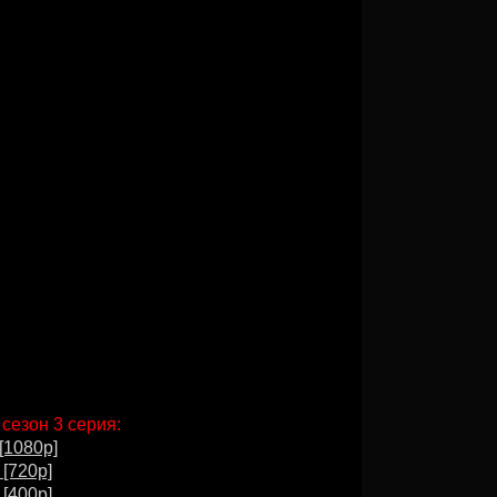
 сезон 3 серия:
[1080p]
 [720p]
 [400p]