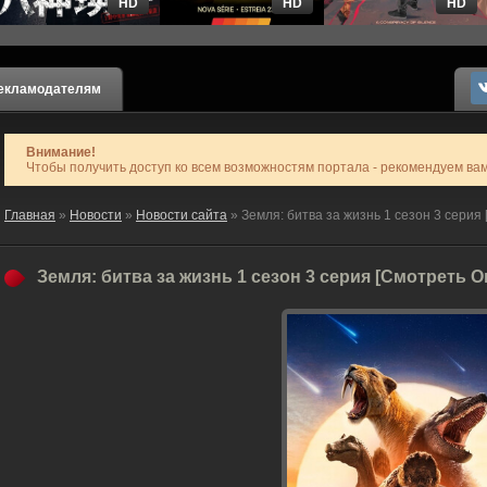
HD
HD
HD
екламодателям
Внимание!
Чтобы получить доступ ко всем возможностям портала - рекомендуем ва
Главная
»
Новости
»
Новости сайта
» Земля: битва за жизнь 1 сезон 3 серия
Земля: битва за жизнь 1 сезон 3 серия [Смотреть 