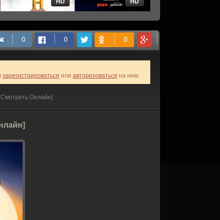
HD
HD
HD
м
зарегистрироваться
или
авторизоваться
на нем.
 [Смотреть Онлайн]
Онлайн]