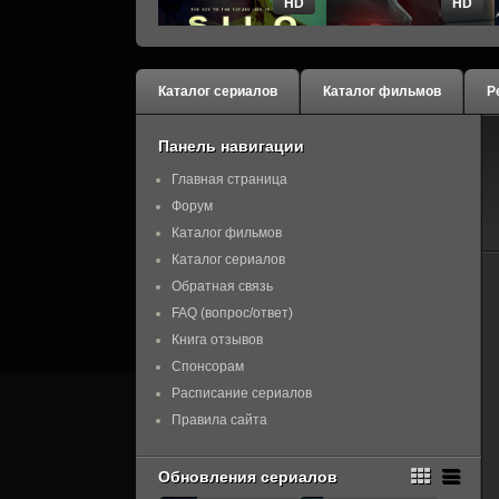
HD
HD
Каталог сериалов
Каталог фильмов
Р
Панель навигации
Главная страница
Форум
Каталог фильмов
Каталог сериалов
Обратная связь
FAQ (вопрос/ответ)
Книга отзывов
Спонсорам
Расписание сериалов
Правила сайта
Обновления сериалов