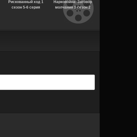
Рискованный ход 1
Нарковойна: Заговор
В изоляции 13 сезон
сезон 5-6 серия
молчания 1 сезон 2
серия [Смотреть
[Смотреть Онлайн]
серия [Смотреть
Онлайн]
Онлайн]