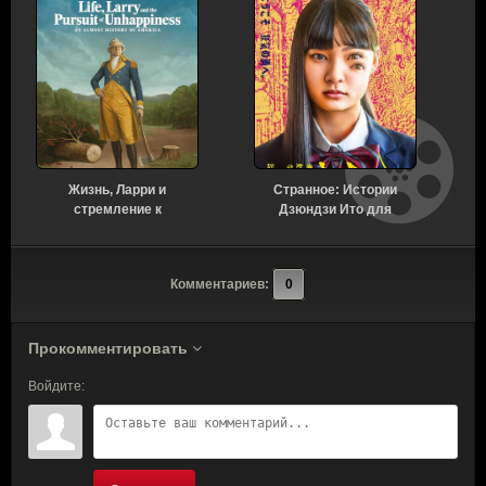
Жизнь, Ларри и
Странное: Истории
стремление к
Дзюндзи Ито для
несчастью: Почти
бессонных ночей 1
история Америки 1 сезон
сезон 6 серия [Смотреть
7 серия [Смотреть
Онлайн]
Комментариев:
0
Онлайн]
Прокомментировать
Войдите: