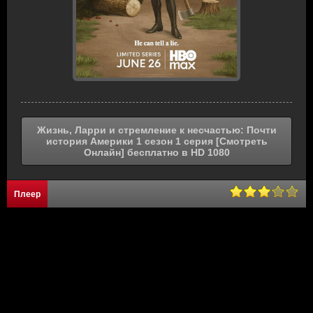
Жизнь, Ларри и стремление к несчастью: Почти
история Америки 1 сезон 1 серия [Смотреть
Онлайн] бесплатно в HD 1080
Плеер