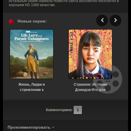
остальные серии сериала Новости сайта абсолютно бесплатно в
хорошем HD 1080 качестве.
Новые серии:
Жизнь, Ларри и
Странное: Истории
стремление к
Дзюндзи Ито для
несчастью: Почти
бессонных ночей 1
история Америки 1 сезон
сезон 6 серия [Смотреть
7 серия [Смотреть
Онлайн]
Комментариев:
1
Онлайн]
Прокомментировать