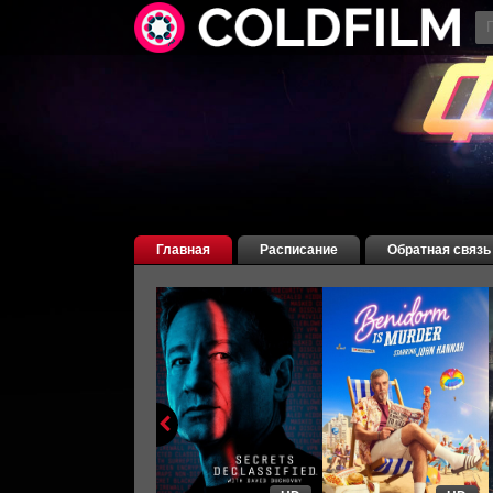
Главная
Расписание
Обратная связь