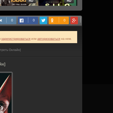
HD
HD
HD
м
зарегистрироваться
или
авторизоваться
на нем.
отреть Онлайн]
йн]