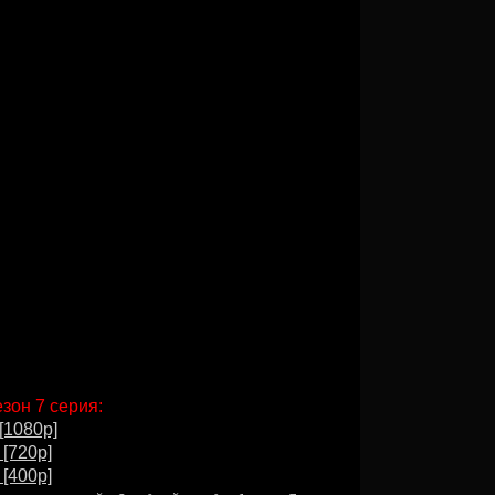
зон 7 серия:
[1080p]
 [720p]
 [400p]