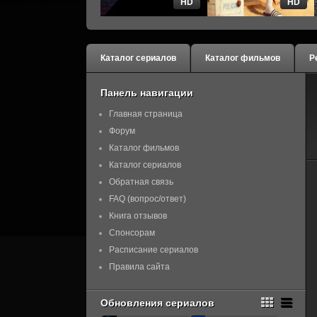
HD
HD
Каталог сериалов
Каталог фильмов
Р
Панель навигации
Главная страница
Форум
Каталог фильмов
Каталог сериалов
Обратная связь
FAQ (вопрос/ответ)
Книга отзывов
Спонсорам
Расписание сериалов
Правила сайта
Обновления сериалов