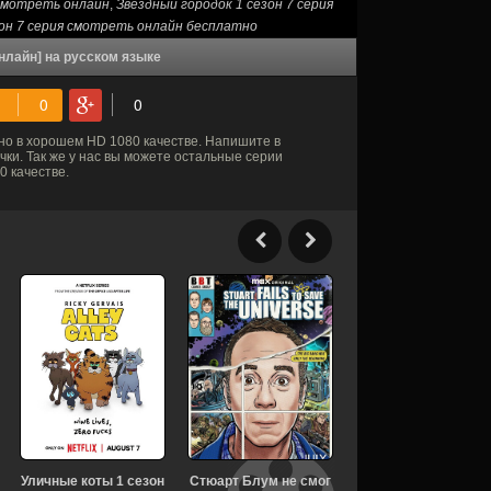
 смотреть онлайн
,
Звездный городок 1 сезон 7 серия
зон 7 серия смотреть онлайн бесплатно
нлайн] на русском языке
о в хорошем HD 1080 качестве. Напишите в
ки. Так же у нас вы можете остальные серии
 качестве.
Уличные коты 1 сезон
Стюарт Блум не смог
Власть в ночном