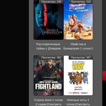
Просмотры: 195
Просмотры: 318
Рассекреченные
Убийства в
тайны с Дэвидом
Бенидорме 1 сезон 2
Духовны 2 сезон 18
серия [Смотреть
серия [Смотреть
Онлайн]
Просмотры: 362
Просмотры: 487
Онлайн]
Страна боев 1 сезон
Уличные коты 1
2 серия [Смотреть
сезон [Смотреть