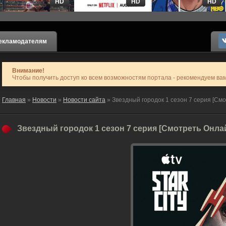
HD
HD
HD
екламодателям
Внимание!
Чтобы получить доступ ко всем возможностям портала - рекомендуем ва
Главная
»
Новости
»
Новости сайта
» Звездный городок 1 сезон 7 серия [См
Звездный городок 1 сезон 7 серия [Смотреть Онла