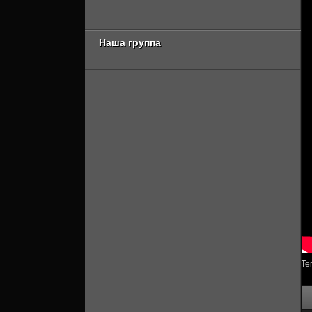
сезон 2 серия
Онлайн]
[Смотреть Онлайн]
Наша группа
Те