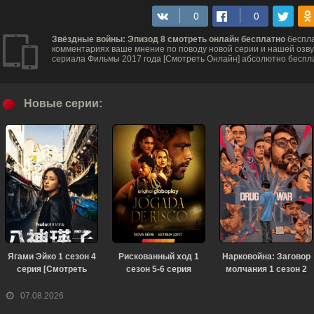
Звёздные войны: Эпизод 8 смотреть онлайн бесплатно
беспла
комментариях ваше мнение по поводу новой серии и нашей озвуч
сериала Фильмы 2017 года [Смотреть Онлайн] абсолютно беспла
Новые серии:
Ягами Эйко 1 сезон 4
Рискованный ход 1
Нарковойна: Заговор
серия [Смотреть
сезон 5-6 серия
молчания 1 сезон 2
Онлайн]
[Смотреть Онлайн]
серия [Смотреть
Онлайн]
07.08.2026