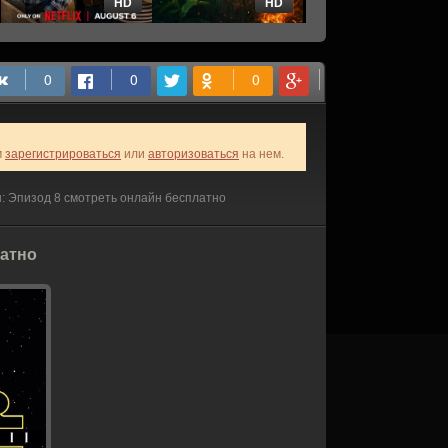
HD
HD
HD
м
зарегистрироваться
или
авторизоваться
на нем.
: Эпизод 8 смотреть онлайн бесплатно
латно