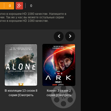
тно в хорошем HD 1080 качестве. Напишите в
ки. Так же у нас вы можете остальные серии
тно в хорошем HD 1080 качестве.
В изоляции 13 сезон 8
Ковчег 3 сезон 2
Моя жизнь с
серия [Смотреть
серия [Смотреть
мальчиками Уолтер 
Онлайн]
Онлайн]
сезон [Смотреть
Онлайн]