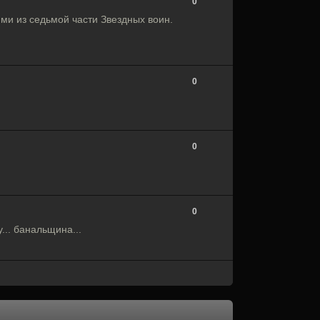
0
ми из седьмой части Звездных воин.
0
0
0
... банальщина...