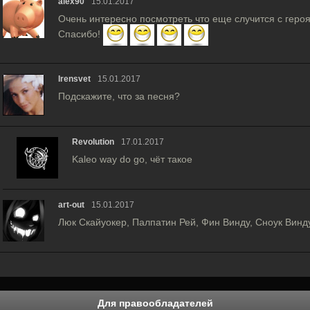
alex90
15.01.2017
Очень интересно посмотреть что еще случится с героя
Спасибо!
Irensvet
15.01.2017
Подскажите, что за песня?
Revolution
17.01.2017
Kaleo way do go, чёт такое
art-out
15.01.2017
Люк Скайуокер, Палпатин Рей, Фин Винду, Сноук Винду
Для правообладателей