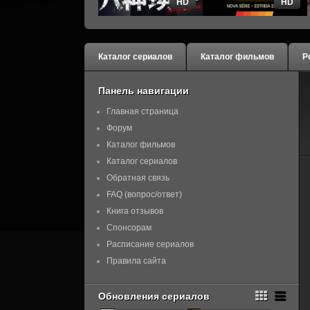
HD
HD
Каталог сериалов
Каталог фильмов
Р
Панель навигации
Главная страница
Форум
Каталог фильмов
Каталог сериалов
Обратная связь
FAQ (вопрос/ответ)
Книга отзывов
Спонсорам
Расписание сериалов
Правила сайта
Обновления сериалов