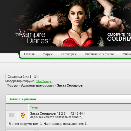
Главная
Форум
Спонсорам
Расписание сериалов
Фильм
Страница
1
из
1
1
Модератор форума:
TheCerega
Форум
»
Администраторская
»
Заказ Сериалов
Заказ Сериалов
Тема
Заказ Сериалов
[
1
2
3
…
42
43
44
]
Здесь вы можете заказать сериал ^_^
В этом форуме тем:
1
. На странице показано тем:
1
.