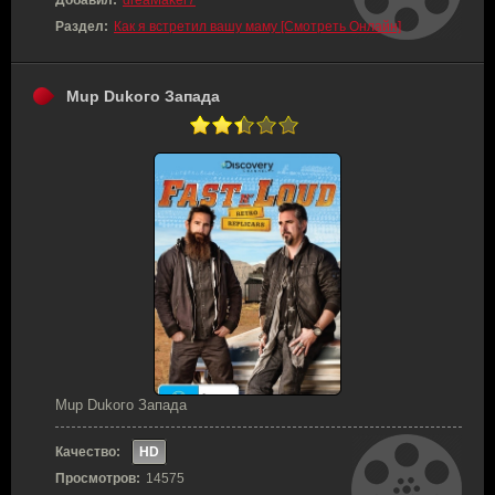
Добавил:
dreaMaker7
Раздел:
Как я встретил вашу маму [Смотреть Онлайн]
Mup Dukoгo Зaпaдa
Mup Dukoгo Зaпaдa
Качество:
HD
Просмотров:
14575