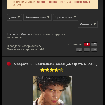
рекомендуем вам
зарегистрироваться
или
авторизоваться
на нем.
Дате
Комментариям
Просмотрам
Рейтингу
Главная
»
Файлы
» Самые комментируемые
материалы
Страницы
:
1
2
В разделе материалов
:
50
Показано материалов
:
1-16
3
4
»
Оборотень / Волчонок 3 сезон [Смотреть Онлайн]