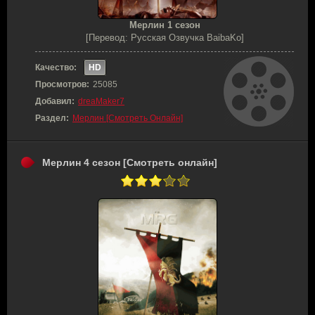
Мерлин 1 сезон
[Перевод: Русская Озвучка BaibaKo]
Качество:
HD
Просмотров:
25085
Добавил:
dreaMaker7
Раздел:
Мерлин [Смотреть Онлайн]
Мерлин 4 сезон [Смотреть онлайн]