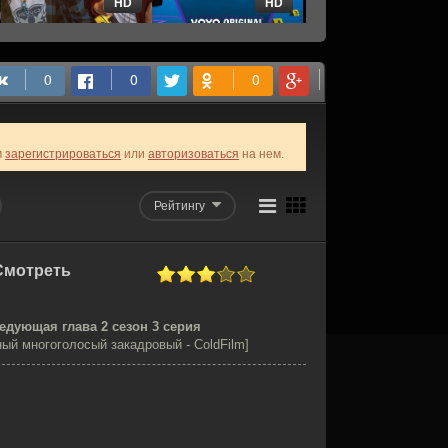
HD
HD
HD
м
зарегистрироваться
или
авторизоваться
на нем.
Рейтингу
[Смотреть
едующая глава 2 сезон 3 серия
ый многоголосый закадровый - ColdFilm]