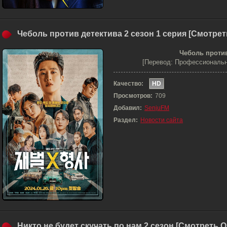
Чеболь против детектива 2 сезон 1 серия [Смотре
Чеболь против
[Перевод: Профессиональн
Качество:
HD
Просмотров:
709
Добавил:
SenjuFM
Раздел:
Новости сайта
Никто не будет скучать по нам 2 сезон [Смотреть 