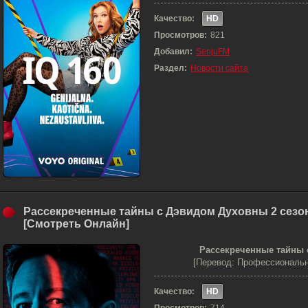
Качество:
HD
Просмотров:
821
Добавил:
SenjuFM
Раздел:
Новости сайта
Рассекреченные тайны с Дэвидом Духовны 2 сезон
[Смотреть Онлайн]
Рассекреченные тайны 
[Перевод: Профессиональн
Качество:
HD