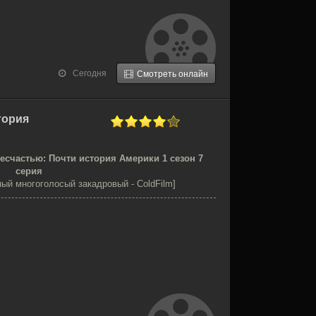
Сегодня
Смотреть онлайн
тория
есчастью: Почти история Америки 1 сезон 7
серия
ый многоголосый закадровый - ColdFilm]