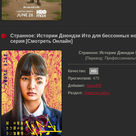
Странное: Истории Дзюндзи Ито для бессонных но
серия [Смотреть Онлайн]
Странное: Истории Дзюндзи 
[Перевод: Профессиональн
Качество:
HD
Просмотров:
475
Добавил:
SenjuFM
Раздел:
Новости сайта