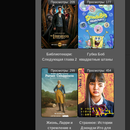
Просмотры: 209
Просмотры: 177
Библиотекари:
Губка Боб
Следующая глава 2
квадратные штаны
сезон 3 серия
17 сезон 8 серия
[Смотреть Онлайн]
[Смотреть Онлайн]
Просмотры: 299
Просмотры: 454
Жизнь, Ларри и
Странное: Истории
стремление к
Дзюндзи Ито для