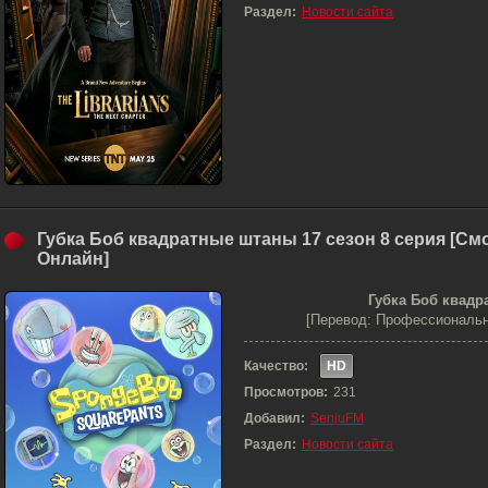
Раздел:
Новости сайта
Губка Боб квадратные штаны 17 сезон 8 серия [См
Онлайн]
Губка Боб квадр
[Перевод: Профессиональн
Качество:
HD
Просмотров:
231
Добавил:
SenjuFM
Раздел:
Новости сайта