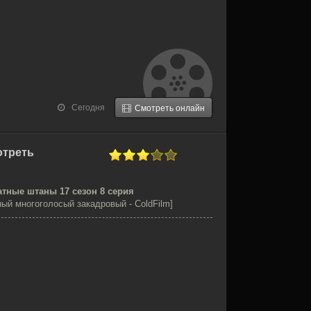
Сегодня
Смотреть онлайн
отреть
атные штаны 17 сезон 8 серия
ый многоголосый закадровый - ColdFilm]