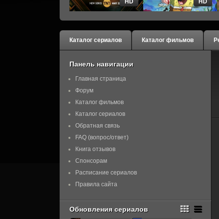
HD
HD
Каталог сериалов
Каталог фильмов
Р
Панель навигации
Главная страница
Форум
Каталог фильмов
Каталог сериалов
Обратная связь
FAQ (вопрос/ответ)
Книга отзывов
Спонсорам
Расписание сериалов
Правила сайта
Обновления сериалов