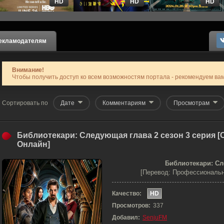
HD
HD
HD
екламодателям
Внимание!
Чтобы получить доступ ко всем возможностям портала - рекомендуем ва
Дате
Комментариям
Просмотрам
Библиотекари: Следующая глава 2 сезон 3 серия 
Онлайн]
Библиотекари: Сл
[Перевод: Профессиональн
Качество:
HD
Просмотров:
337
Добавил:
SenjuFM