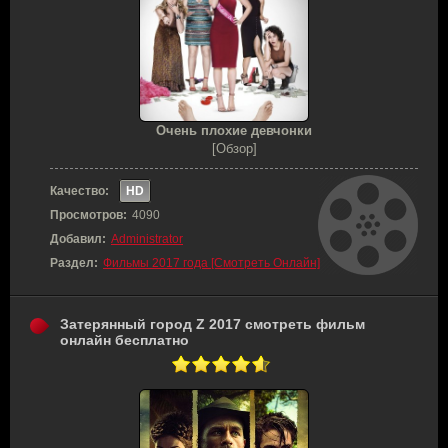
Очень плохие девчонки
[Обзор]
Качество:
HD
Просмотров:
4090
Добавил:
Administrator
Раздел:
Фильмы 2017 года [Смотреть Онлайн]
Затерянный город Z 2017 смотреть фильм
онлайн бесплатно