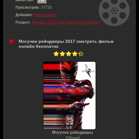
Качество:
HD
Просмотров:
27735
Добавил:
Administrator
Раздел:
Фильмы 2017 года [Смотреть Онлайн]
Могучие рейнджеры 2017 смотреть фильм
онлайн бесплатно
Могучие рейнджеры
[Обзор]