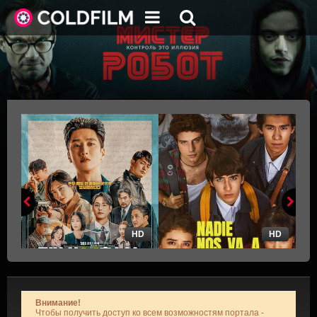
HD
HD
Внимание!
Чтобы получить доступ ко всем возможностям портала -