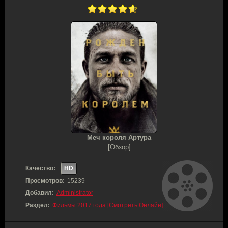
Меч короля Артура
[Обзор]
Качество:
HD
Просмотров:
15239
Добавил:
Administrator
Раздел:
Фильмы 2017 года [Смотреть Онлайн]