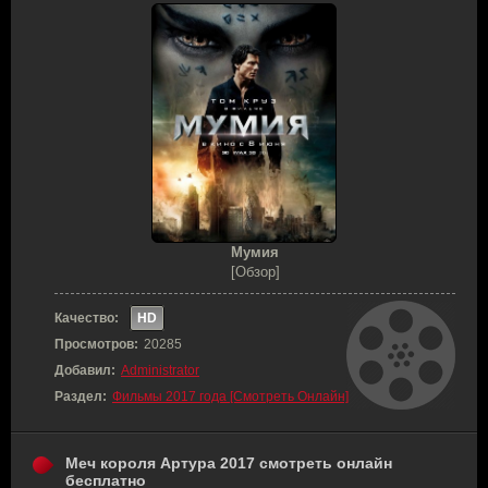
Мумия
[Обзор]
Качество:
HD
Просмотров:
20285
Добавил:
Administrator
Раздел:
Фильмы 2017 года [Смотреть Онлайн]
Меч короля Артура 2017 смотреть онлайн
бесплатно