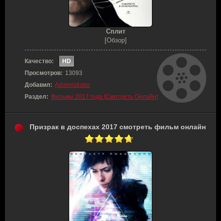
Сплит
[Обзор]
Качество:
HD
Просмотров:
13093
Добавил:
Administrator
Раздел:
Фильмы 2017 года [Смотреть Онлайн]
Призрак в доспехах 2017 смотреть фильм онлайн