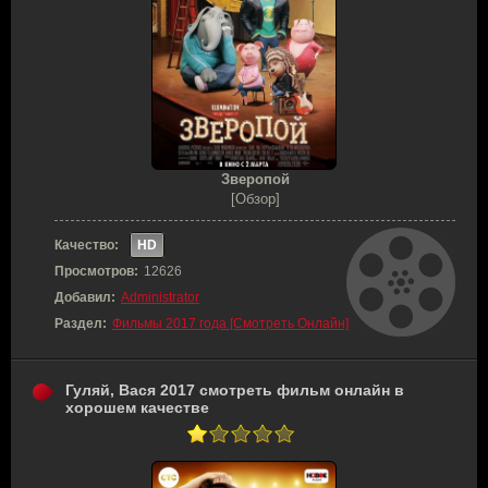
Зверопой
[Обзор]
Качество:
HD
Просмотров:
12626
Добавил:
Administrator
Раздел:
Фильмы 2017 года [Смотреть Онлайн]
Гуляй, Вася 2017 смотреть фильм онлайн в
хорошем качестве