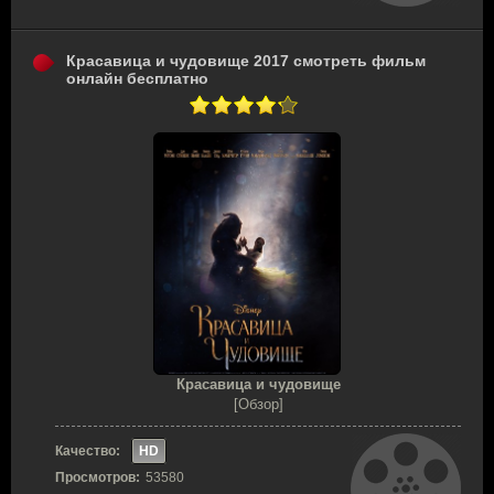
Красавица и чудовище 2017 смотреть фильм
онлайн бесплатно
Красавица и чудовище
[Обзор]
Качество:
HD
Просмотров:
53580