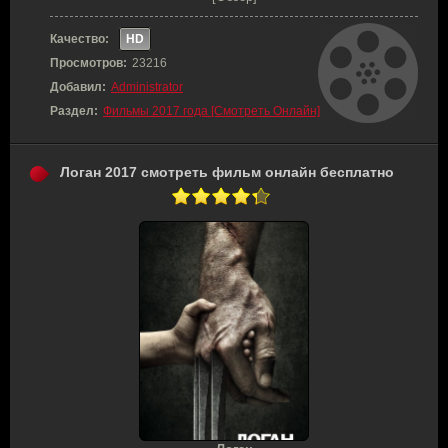
Качество:
HD
Просмотров:
23216
Добавил:
Administrator
Раздел:
Фильмы 2017 года [Смотреть Онлайн]
Логан 2017 смотреть фильм онлайн бесплатно