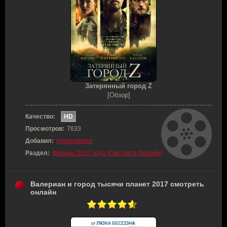
Затерянный город Z
[Обзор]
Качество:
HD
Просмотров:
7633
Добавил:
Administrator
Раздел:
Фильмы 2017 года [Смотреть Онлайн]
Валериан и город тысячи планет 2017 смотреть
онлайн