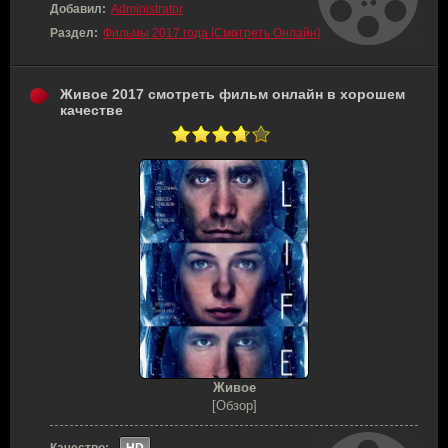
Добавил:
Administrator
Раздел:
Фильмы 2017 года [Смотреть Онлайн]
Живое 2017 смотреть фильм онлайн в хорошем
качестве
Живое
[Обзор]