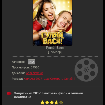
Гуляй, Вася
[Трейлер]
Качество:
HD
Просмотров:
17520
Добавил:
Administrator
Раздел:
Фильмы 2017 года [Смотреть Онлайн]
Защитники 2017 смотреть фильм онлайн
бесплатно