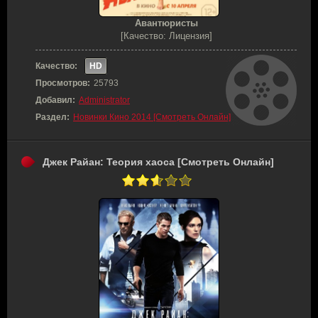
Авантюристы
[Качество: Лицензия]
Качество:
HD
Просмотров:
25793
Добавил:
Administrator
Раздел:
Новинки Кино 2014 [Смотреть Онлайн]
Джек Райан: Теория хаоса [Смотреть Онлайн]