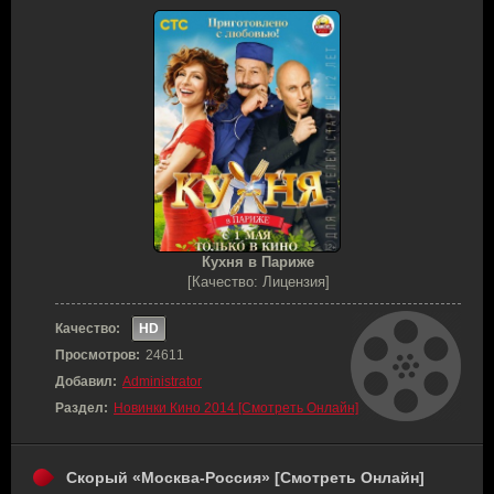
Кухня в Париже
[Качество: Лицензия]
Качество:
HD
Просмотров:
24611
Добавил:
Administrator
Раздел:
Новинки Кино 2014 [Смотреть Онлайн]
Скорый «Москва-Россия» [Смотреть Онлайн]