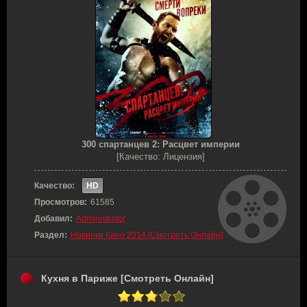
300 спартанцев 2: Расцвет империи
[Качество: Лицензия]
Качество:
HD
Просмотров:
61585
Добавил:
Administrator
Раздел:
Новинки Кино 2014 [Смотреть Онлайн]
Кухня в Париже [Смотреть Онлайн]