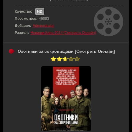
Качество:
HD
Просмотров:
46083
Добавил:
Administrator
Раздел:
Новинки Кино 2014 [Смотреть Онлайн]
Охотники за сокровищами [Смотреть Онлайн]