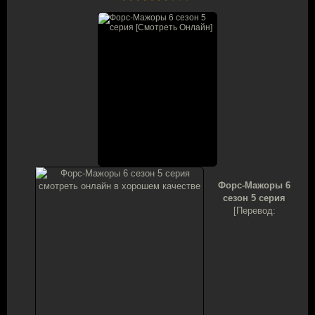
Форс-Мажоры 6
сезон 5 серия
[Перевод: