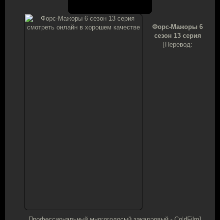
Форс-Мажоры 6
сезон 13 серия
[Перевод:
Профессиональный многоголосый закадровый - ColdFilm]