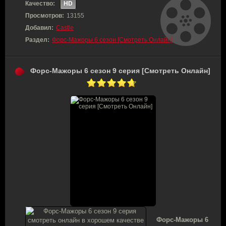
Качество:
HD
Просмотров:
13155
Добавил:
Castle
Раздел:
Форс-Мажоры 6 сезон [Смотреть Онлайн]
Форс-Мажоры 6 сезон 9 серия [Смотреть Онлайн]
Форс-Мажоры 6