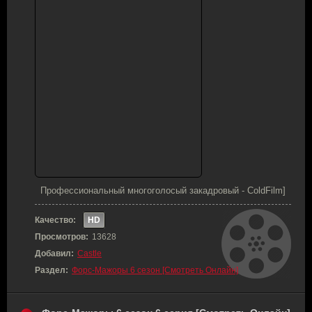
Профессиональный многоголосый закадровый - ColdFilm]
Качество:
HD
Просмотров:
13628
Добавил:
Castle
Раздел:
Форс-Мажоры 6 сезон [Смотреть Онлайн]