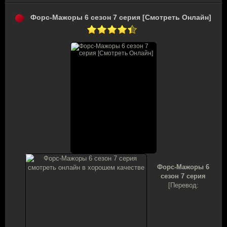
Форс-Мажоры 6 сезон 7 серия [Смотреть Онлайн]
Форс-Мажоры 6
сезон 7 серия
[Перевод: