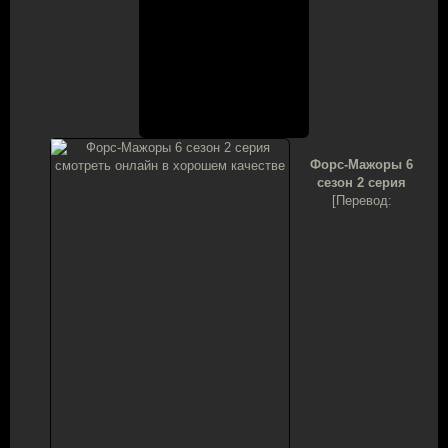
Форс-Мажоры 6
сезон 2 серия
[Перевод: