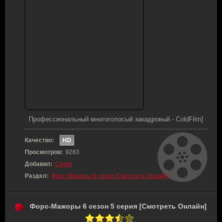
Профессиональный многоголосый закадровый - ColdFilm]
Качество:
HD
Просмотров:
9283
Добавил:
Castle
Раздел:
Форс-Мажоры 6 сезон [Смотреть Онлайн]
Форс-Мажоры 6 сезон 5 серия [Смотреть Онлайн]