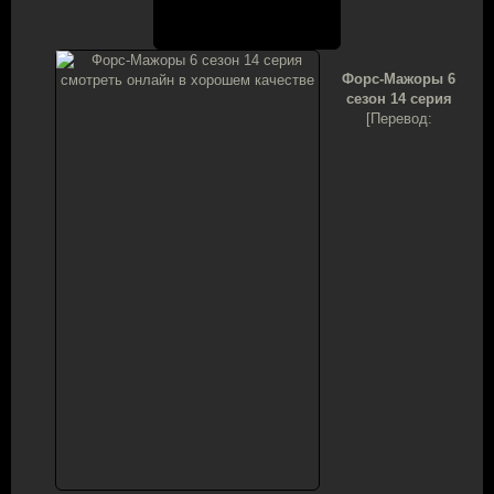
Форс-Мажоры 6
сезон 14 серия
[Перевод: