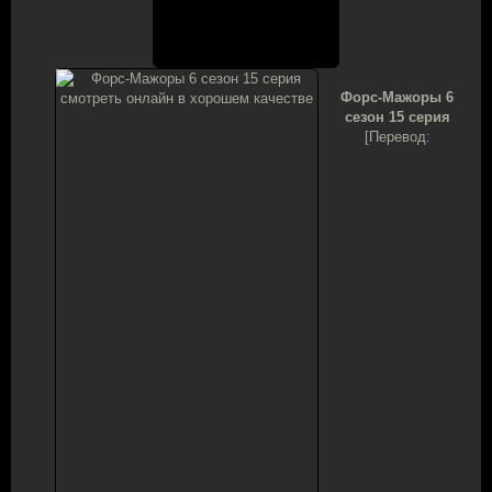
Форс-Мажоры 6
сезон 15 серия
[Перевод: