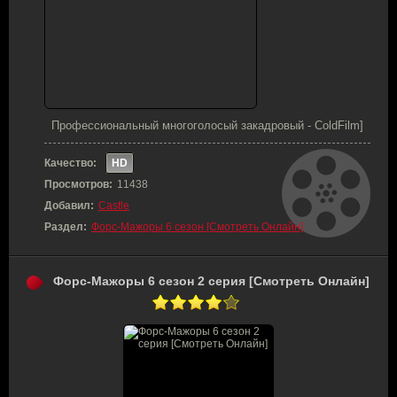
Профессиональный многоголосый закадровый - ColdFilm]
Качество:
HD
Просмотров:
11438
Добавил:
Castle
Раздел:
Форс-Мажоры 6 сезон [Смотреть Онлайн]
Форс-Мажоры 6 сезон 2 серия [Смотреть Онлайн]