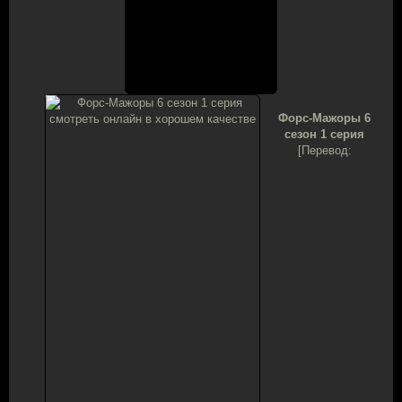
Форс-Мажоры 6
сезон 1 серия
[Перевод: