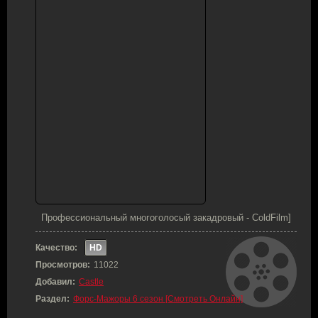
Профессиональный многоголосый закадровый - ColdFilm]
Качество:
HD
Просмотров:
11022
Добавил:
Castle
Раздел:
Форс-Мажоры 6 сезон [Смотреть Онлайн]