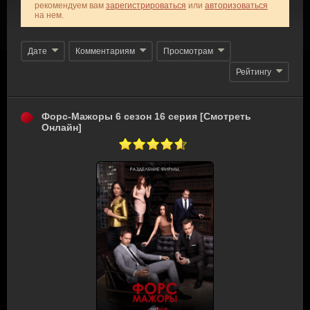
рекомендуем вам
зарегистрироваться
или
авторизоваться
на нем.
Дате
Комментариям
Просмотрам
Рейтингу
Форс-Мажоры 6 сезон 16 серия [Смотреть
Онлайн]