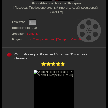
Форс-Мажоры 6 сезон 16 серия
[Перевод: Профессиональный многоголосый закадровый -
ColdFilm]
Качество:
HD
Просмотров:
20019
Добавил:
SenjuFM
Раздел:
Форс-Мажоры 6 сезон [Смотреть Онлайн]
Форс-Мажоры 6 сезон 15 серия [Смотреть
Онлайн]