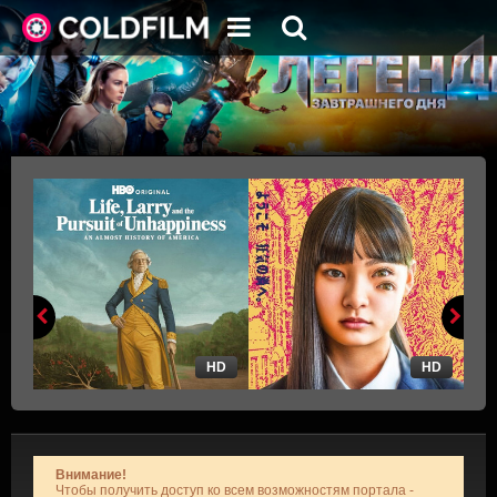
HD
HD
Внимание!
Чтобы получить доступ ко всем возможностям портала -