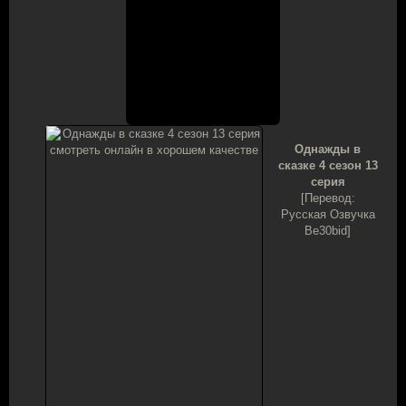
Однажды в
сказке 4 сезон 13
серия
[Перевод:
Русская Озвучка
Be30bid]