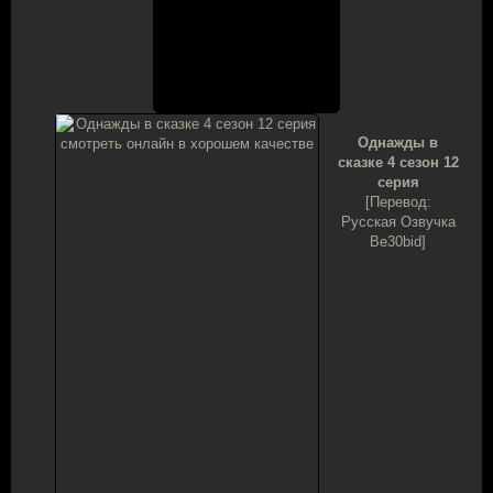
Однажды в
сказке 4 сезон 12
серия
[Перевод:
Русская Озвучка
Be30bid]