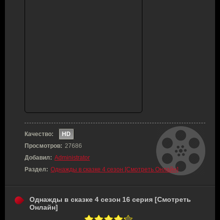
Качество:
HD
Просмотров:
27686
Добавил:
Administrator
Раздел:
Однажды в сказке 4 сезон [Смотреть Онлайн]
Однажды в сказке 4 сезон 16 серия [Смотреть
Онлайн]