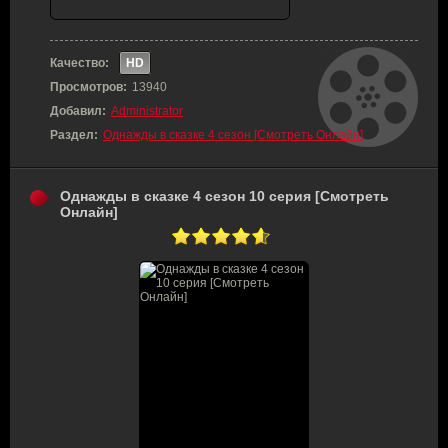
Качество:
HD
Просмотров:
13940
Добавил:
Administrator
Раздел:
Однажды в сказке 4 сезон [Смотреть Онлайн]
Однажды в сказке 4 сезон 10 серия [Смотреть
Онлайн]