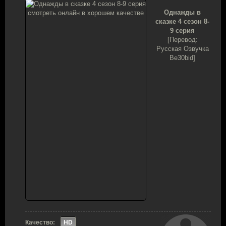
Однажды в
сказке 4 сезон 8-
9 серия
[Перевод:
Русская Озвучка
Be30bid]
Качество:
HD