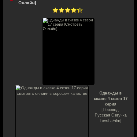
Онлайн]
Однажды в
сказке 4 сезон 17
серия
[Перевод:
Русская Озвучка
LevshaFilm]