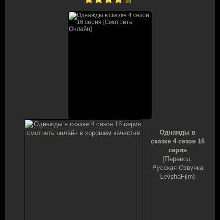
Однажды в
сказке 4 сезон 16
серия
[Перевод:
Русская Озвучка
LevshaFilm]