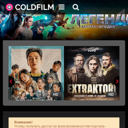
HD
HD
Внимание!
Чтобы получить доступ ко всем возможностям портала -