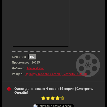
Качество:
HD
Просмотров:
26725
Добавил:
Administrator
Раздел:
Однажды в сказке 4 сезон [Смотреть Онлайн]
Однажды в сказке 4 сезон 15 серия [Смотреть
Онлайн]