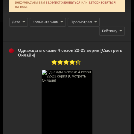
рекомендуем вам
зарегистрироваться
или
авторизоваться
на нем.
Дате
Комментариям
Просмотрам
Рейтингу
Однажды в сказке 4 сезон 22-23 серия [Смотреть
Онлайн]