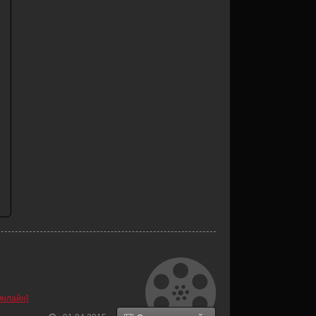
Онлайн]