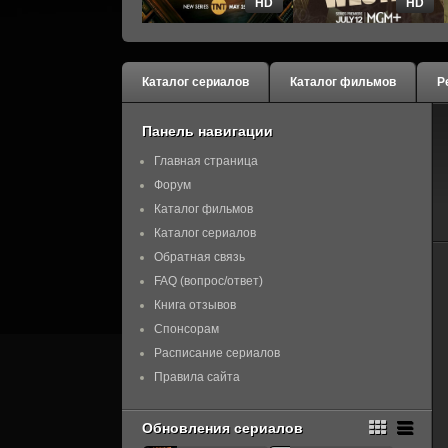
HD
HD
Каталог сериалов
Каталог фильмов
Р
Панель навигации
Главная страница
Форум
Каталог фильмов
Каталог сериалов
Обратная связь
FAQ (вопрос/ответ)
Книга отзывов
Спонсорам
Расписание сериалов
Правила сайта
Обновления сериалов