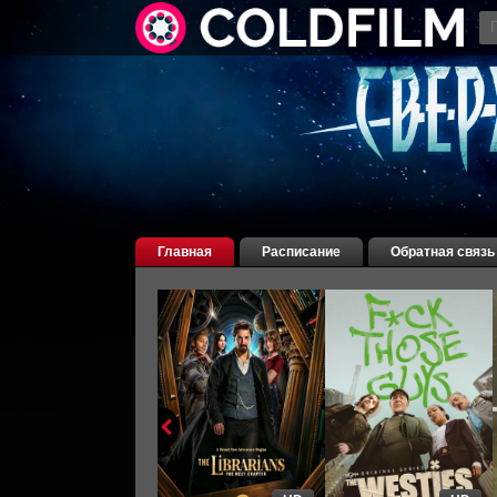
Главная
Расписание
Обратная связь