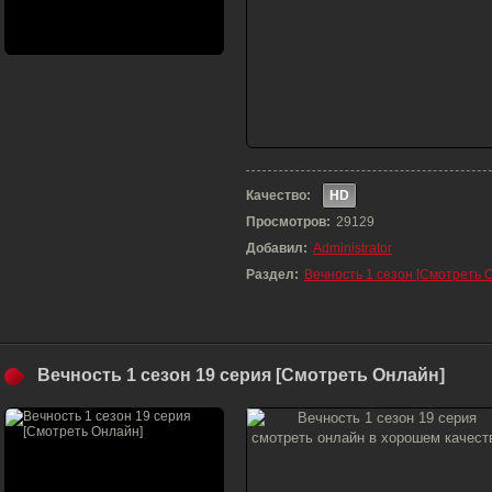
Качество:
HD
Просмотров:
29129
Добавил:
Administrator
Раздел:
Вечность 1 сезон [Смотреть 
Вечность 1 сезон 19 серия [Смотреть Онлайн]