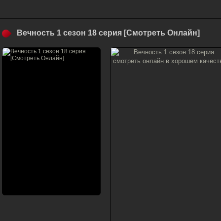
Вечность 1 сезон 18 серия [Смотреть Онлайн]