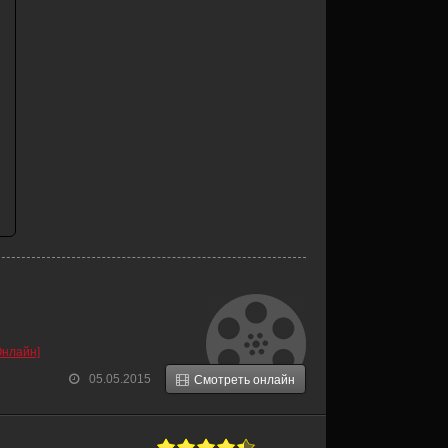
Онлайн]
05.05.2015
Смотреть онлайн